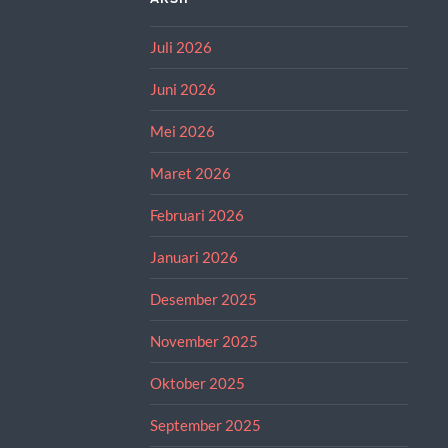
Juli 2026
Juni 2026
Mei 2026
Maret 2026
Februari 2026
Januari 2026
Desember 2025
November 2025
Oktober 2025
September 2025