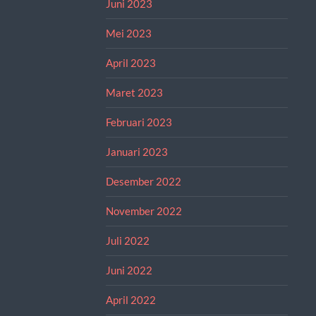
Juni 2023
Mei 2023
April 2023
Maret 2023
Februari 2023
Januari 2023
Desember 2022
November 2022
Juli 2022
Juni 2022
April 2022