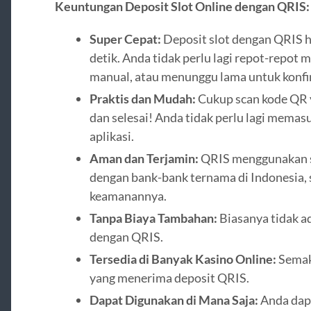
Keuntungan Deposit Slot Online dengan QRIS:
Super Cepat:
Deposit slot dengan QRIS
detik. Anda tidak perlu lagi repot-repot
manual, atau menunggu lama untuk konf
Praktis dan Mudah:
Cukup scan kode QR y
dan selesai! Anda tidak perlu lagi mema
aplikasi.
Aman dan Terjamin:
QRIS menggunakan s
dengan bank-bank ternama di Indonesia, 
keamanannya.
Tanpa Biaya Tambahan:
Biasanya tidak a
dengan QRIS.
Tersedia di Banyak Kasino Online:
Semaki
yang menerima deposit QRIS.
Dapat Digunakan di Mana Saja:
Anda dap