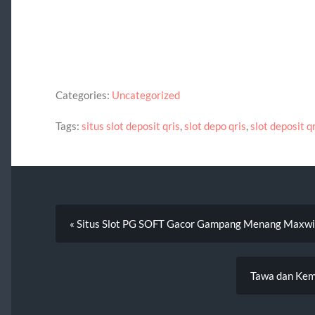
Categories:
Uncategorized
Tags:
situs slot deposit qris
,
slot depo qris
,
slot deposit q
« Situs Slot PG SOFT Gacor Gampang Menang Maxwi
Tawa dan Kem