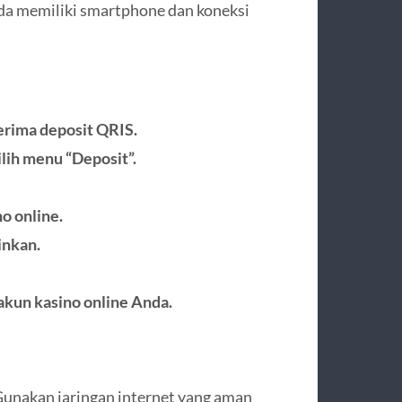
da memiliki smartphone dan koneksi
erima deposit QRIS.
lih menu “Deposit”.
o online.
inkan.
kun kasino online Anda.
unakan jaringan internet yang aman