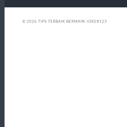
© 2026
TIPS TERBAIK BERMAIN JOKER123