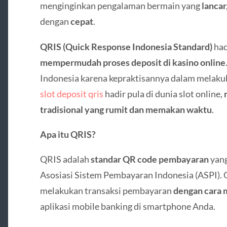
menginginkan pengalaman bermain yang
lancar
dengan
cepat
.
QRIS (Quick Response Indonesia Standard)
had
mempermudah proses deposit di kasino online
Indonesia karena kepraktisannya dalam melakuk
slot deposit qris
hadir pula di dunia slot online,
tradisional yang rumit dan memakan waktu
.
Apa itu QRIS?
QRIS adalah
standar QR code pembayaran
yang
Asosiasi Sistem Pembayaran Indonesia (ASPI)
melakukan transaksi pembayaran
dengan cara
aplikasi mobile banking di smartphone Anda.