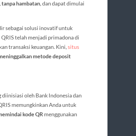
, tanpa hambatan
, dan dapat dimulai
ir sebagai solusi inovatif untuk
. QRIS telah menjadi primadona di
an transaksi keuangan. Kini,
situs
meninggalkan metode deposit
 diinisiasi oleh Bank Indonesia dan
. QRIS memungkinkan Anda untuk
 memindai kode QR
menggunakan