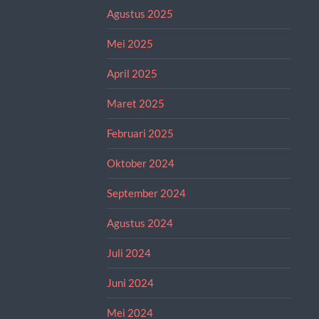
Agustus 2025
Mei 2025
April 2025
Maret 2025
Februari 2025
Oktober 2024
September 2024
Agustus 2024
Juli 2024
Juni 2024
Mei 2024