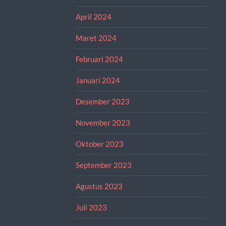
April 2024
Maret 2024
Februari 2024
Januari 2024
Desember 2023
November 2023
Oktober 2023
September 2023
Agustus 2023
Juli 2023