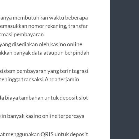
 hanya membutuhkan waktu beberapa
 memasukkan nomor rekening, transfer
irmasi pembayaran.
ang disediakan oleh kasino online
sukkan banyak data ataupun berpindah
istem pembayaran yang terintegrasi
sehingga transaksi Anda terjamin
da biaya tambahan untuk deposit slot
n banyak kasino online terpercaya
at menggunakan QRIS untuk deposit