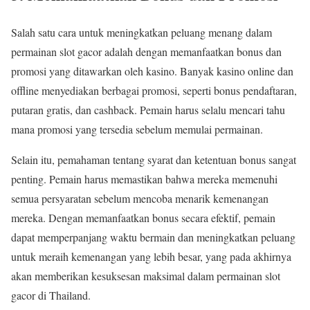
Salah satu cara untuk meningkatkan peluang menang dalam
permainan slot gacor adalah dengan memanfaatkan bonus dan
promosi yang ditawarkan oleh kasino. Banyak kasino online dan
offline menyediakan berbagai promosi, seperti bonus pendaftaran,
putaran gratis, dan cashback. Pemain harus selalu mencari tahu
mana promosi yang tersedia sebelum memulai permainan.
Selain itu, pemahaman tentang syarat dan ketentuan bonus sangat
penting. Pemain harus memastikan bahwa mereka memenuhi
semua persyaratan sebelum mencoba menarik kemenangan
mereka. Dengan memanfaatkan bonus secara efektif, pemain
dapat memperpanjang waktu bermain dan meningkatkan peluang
untuk meraih kemenangan yang lebih besar, yang pada akhirnya
akan memberikan kesuksesan maksimal dalam permainan slot
gacor di Thailand.