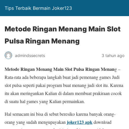
Tips Terbaik Bermain Joker123
Metode Ringan Menang Main Slot
Pulsa Ringan Menang
admindssecrets
3 tahun ago
Metode Ringan Menang Main Slot Pulsa Ringan Menan
g –
Rata-rata ada beberapa langkah buat jadi pemenang games Judi
slot pulsa seperti pakai program buat menang judi slot itu. Karena
itu akan meringankan Kalian di dalam membuat prakiraan cocok
di suatu hal games yang Kalian permainkan.
Hal semacam ini bisa di sebut beresiko karena banyak orang-
joker123 apk
orang yang sudah mengupayakan
download