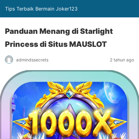
Tips Terbaik Bermain Joker123
Panduan Menang di Starlight
Princess di Situs MAUSLOT
admindssecrets
2 tahun ago