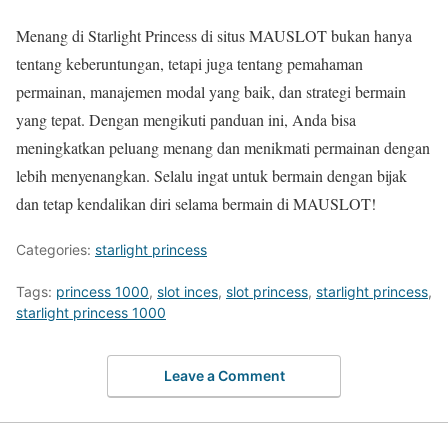
Menang di Starlight Princess di situs MAUSLOT bukan hanya
tentang keberuntungan, tetapi juga tentang pemahaman
permainan, manajemen modal yang baik, dan strategi bermain
yang tepat. Dengan mengikuti panduan ini, Anda bisa
meningkatkan peluang menang dan menikmati permainan dengan
lebih menyenangkan. Selalu ingat untuk bermain dengan bijak
dan tetap kendalikan diri selama bermain di MAUSLOT!
Categories:
starlight princess
Tags:
princess 1000
,
slot inces
,
slot princess
,
starlight princess
,
starlight princess 1000
Leave a Comment