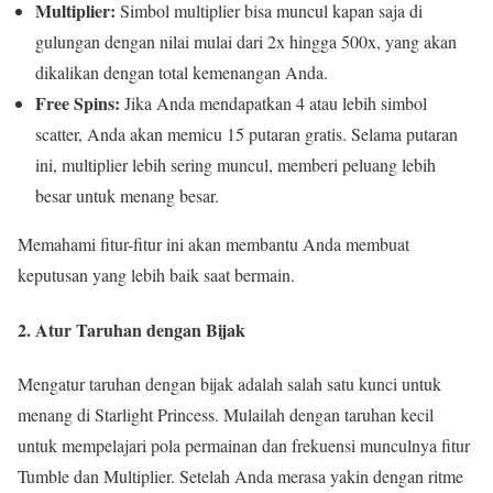
Multiplier:
Simbol multiplier bisa muncul kapan saja di
gulungan dengan nilai mulai dari 2x hingga 500x, yang akan
dikalikan dengan total kemenangan Anda.
Free Spins:
Jika Anda mendapatkan 4 atau lebih simbol
scatter, Anda akan memicu 15 putaran gratis. Selama putaran
ini, multiplier lebih sering muncul, memberi peluang lebih
besar untuk menang besar.
Memahami fitur-fitur ini akan membantu Anda membuat
keputusan yang lebih baik saat bermain.
2. Atur Taruhan dengan Bijak
Mengatur taruhan dengan bijak adalah salah satu kunci untuk
menang di Starlight Princess. Mulailah dengan taruhan kecil
untuk mempelajari pola permainan dan frekuensi munculnya fitur
Tumble dan Multiplier. Setelah Anda merasa yakin dengan ritme