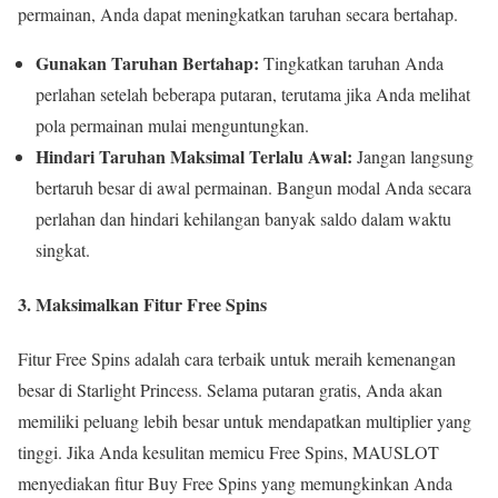
permainan, Anda dapat meningkatkan taruhan secara bertahap.
Gunakan Taruhan Bertahap:
Tingkatkan taruhan Anda
perlahan setelah beberapa putaran, terutama jika Anda melihat
pola permainan mulai menguntungkan.
Hindari Taruhan Maksimal Terlalu Awal:
Jangan langsung
bertaruh besar di awal permainan. Bangun modal Anda secara
perlahan dan hindari kehilangan banyak saldo dalam waktu
singkat.
3. Maksimalkan Fitur Free Spins
Fitur Free Spins adalah cara terbaik untuk meraih kemenangan
besar di Starlight Princess. Selama putaran gratis, Anda akan
memiliki peluang lebih besar untuk mendapatkan multiplier yang
tinggi. Jika Anda kesulitan memicu Free Spins, MAUSLOT
menyediakan fitur Buy Free Spins yang memungkinkan Anda