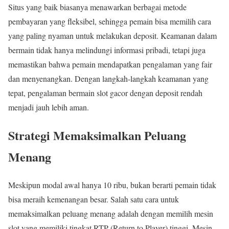
Situs yang baik biasanya menawarkan berbagai metode
pembayaran yang fleksibel, sehingga pemain bisa memilih cara
yang paling nyaman untuk melakukan deposit. Keamanan dalam
bermain tidak hanya melindungi informasi pribadi, tetapi juga
memastikan bahwa pemain mendapatkan pengalaman yang fair
dan menyenangkan. Dengan langkah-langkah keamanan yang
tepat, pengalaman bermain slot gacor dengan deposit rendah
menjadi jauh lebih aman.
Strategi Memaksimalkan Peluang
Menang
Meskipun modal awal hanya 10 ribu, bukan berarti pemain tidak
bisa meraih kemenangan besar. Salah satu cara untuk
memaksimalkan peluang menang adalah dengan memilih mesin
slot yang memiliki tingkat RTP (Return to Player) tinggi. Mesin