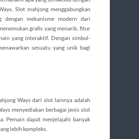
g Ways. Slot mahjong menggabungkan
ng dengan mekanisme modern dari
enemukan grafis yang menarik, fitur
in yang interaktif. Dengan simbol-
 menawarkan sesuatu yang unik bagi
jong Ways dari slot lainnya adalah
ays menyediakan berbagai jenis slot
a. Pemain dapat menjelajahi banyak
yang lebih kompleks.