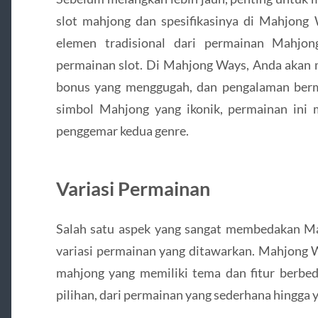
slot mahjong dan spesifikasinya di Mahjon
elemen tradisional dari permainan Mahjo
permainan slot. Di Mahjong Ways, Anda akan m
bonus yang menggugah, dan pengalaman berma
simbol Mahjong yang ikonik, permainan ini
penggemar kedua genre.
Variasi Permainan
Salah satu aspek yang sangat membedakan Mah
variasi permainan yang ditawarkan. Mahjong W
mahjong yang memiliki tema dan fitur berbed
pilihan, dari permainan yang sederhana hingga 