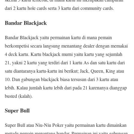
dari 2 kartu hole cards serta 3 kartu dari community cards.
Bandar Blackjack
Bandar Blackjack yaitu permainan kartu di mana pemain
berkompetisi secara langsung menantang dealer dengan memakai
4 deck kartu. Kartu blackjack murni yaitu kartu yang sejumlah
21, yakni 2 kartu yang terdiri dari 1 kartu As dan satu kartu dari
satu diantaranya kartu-kartu ini berikut; Jack, Queen, King atau
10. Dan gabungan blackjack biasa tersusun dari 3 kartu atau
lebih. Kalau jumlah kartu lebih dari pada 21 karenanya dianggap
busted (kalah).
Super Bull
Super Bull atau Niu-Niu Poker yaitu permainan kartu dimainkan
metode pemain menantang bandar. Permainan ini yaitu gabungan