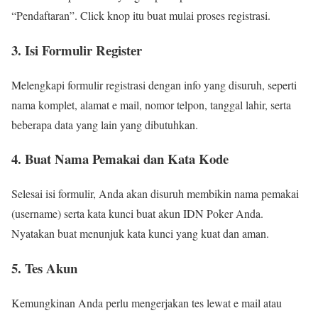
“Pendaftaran”. Click knop itu buat mulai proses registrasi.
3. Isi Formulir Register
Melengkapi formulir registrasi dengan info yang disuruh, seperti
nama komplet, alamat e mail, nomor telpon, tanggal lahir, serta
beberapa data yang lain yang dibutuhkan.
4. Buat Nama Pemakai dan Kata Kode
Selesai isi formulir, Anda akan disuruh membikin nama pemakai
(username) serta kata kunci buat akun IDN Poker Anda.
Nyatakan buat menunjuk kata kunci yang kuat dan aman.
5. Tes Akun
Kemungkinan Anda perlu mengerjakan tes lewat e mail atau