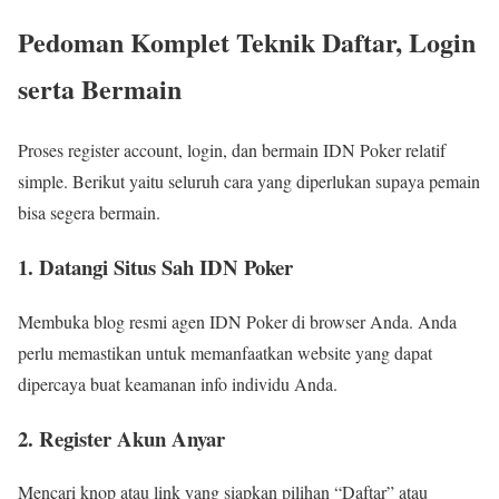
Pedoman Komplet Teknik Daftar, Login
serta Bermain
Proses register account, login, dan bermain IDN Poker relatif
simple. Berikut yaitu seluruh cara yang diperlukan supaya pemain
bisa segera bermain.
1. Datangi Situs Sah IDN Poker
Membuka blog resmi agen IDN Poker di browser Anda. Anda
perlu memastikan untuk memanfaatkan website yang dapat
dipercaya buat keamanan info individu Anda.
2. Register Akun Anyar
Mencari knop atau link yang siapkan pilihan “Daftar” atau