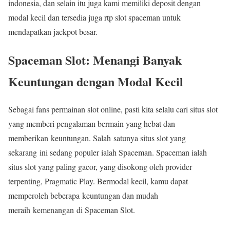
indonesia, dan selain itu juga kami memiliki deposit dengan
modal kecil dan tersedia juga rtp slot spaceman untuk
mendapatkan jackpot besar.
Spaceman Slot: Menangi Banyak
Keuntungan dengan Modal Kecil
Sebagai fans permainan slot online, pasti kita selalu cari situs slot
yang memberi pengalaman bermain yang hebat dan
memberikan keuntungan. Salah satunya situs slot yang
sekarang ini sedang populer ialah Spaceman. Spaceman ialah
situs slot yang paling gacor, yang disokong oleh provider
terpenting, Pragmatic Play. Bermodal kecil, kamu dapat
memperoleh beberapa keuntungan dan mudah
meraih kemenangan di Spaceman Slot.