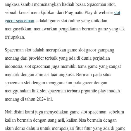
angkasa sambil memenangkan hadiah besar. Spaceman Slot,
sebuah kreasi menakjubkan dari Pragmatic Play di website
slot
gacor spaceman
, adalah game slot online yang unik dan
mengasyikkan, menawarkan pengalaman bermain game yang tak
terlupakan.
Spaceman slot adalah merupakan game slot gacor gampang
menang dari provider terbaik yang ada di dunia perjudian
indonesia, slot spaceman juga memiliki tema game yang sangat
menarik dengan animasi luar angkasa. Bermain pada situs
spaceman slot dengan menggunakan pola gacor dengan
menggunakan link slot spaceman terbaru prgamtic play mudah
menang di tahun 2024 ini.
Nah disini kami juga menyediakan game slot spaceman, sebelum
kalian bermain dengan uang asli, kalian bisa bermain dengan
akun demo dahulu untuk mempelajari fitur-fitur yang ada di game