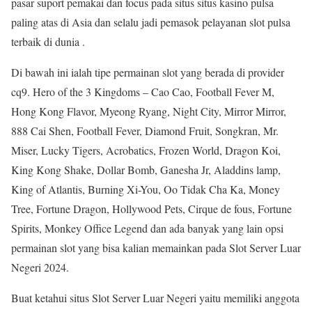
pasar suport pemakai dan focus pada situs situs kasino pulsa
paling atas di Asia dan selalu jadi pemasok pelayanan slot pulsa
terbaik di dunia .
Di bawah ini ialah tipe permainan slot yang berada di provider
cq9. Hero of the 3 Kingdoms – Cao Cao, Football Fever M,
Hong Kong Flavor, Myeong Ryang, Night City, Mirror Mirror,
888 Cai Shen, Football Fever, Diamond Fruit, Songkran, Mr.
Miser, Lucky Tigers, Acrobatics, Frozen World, Dragon Koi,
King Kong Shake, Dollar Bomb, Ganesha Jr, Aladdins lamp,
King of Atlantis, Burning Xi-You, Oo Tidak Cha Ka, Money
Tree, Fortune Dragon, Hollywood Pets, Cirque de fous, Fortune
Spirits, Monkey Office Legend dan ada banyak yang lain opsi
permainan slot yang bisa kalian memainkan pada Slot Server Luar
Negeri 2024.
Buat ketahui situs Slot Server Luar Negeri yaitu memiliki anggota