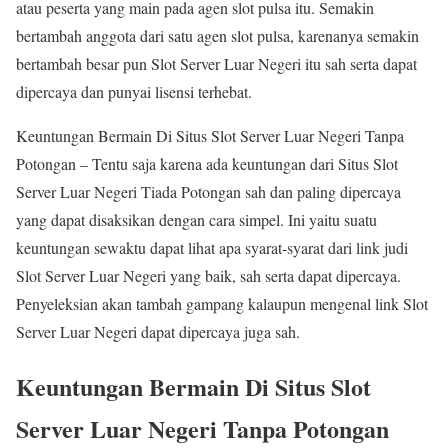
atau peserta yang main pada agen slot pulsa itu. Semakin
bertambah anggota dari satu agen slot pulsa, karenanya semakin
bertambah besar pun Slot Server Luar Negeri itu sah serta dapat
dipercaya dan punyai lisensi terhebat.
Keuntungan Bermain Di Situs Slot Server Luar Negeri Tanpa
Potongan – Tentu saja karena ada keuntungan dari Situs Slot
Server Luar Negeri Tiada Potongan sah dan paling dipercaya
yang dapat disaksikan dengan cara simpel. Ini yaitu suatu
keuntungan sewaktu dapat lihat apa syarat-syarat dari link judi
Slot Server Luar Negeri yang baik, sah serta dapat dipercaya.
Penyeleksian akan tambah gampang kalaupun mengenal link Slot
Server Luar Negeri dapat dipercaya juga sah.
Keuntungan Bermain Di Situs Slot
Server Luar Negeri Tanpa Potongan