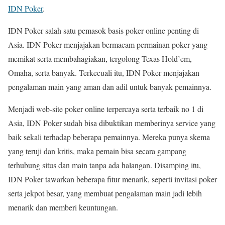
IDN Poker
.
IDN Poker salah satu pemasok basis poker online penting di
Asia. IDN Poker menjajakan bermacam permainan poker yang
memikat serta membahagiakan, tergolong Texas Hold’em,
Omaha, serta banyak. Terkecuali itu, IDN Poker menjajakan
pengalaman main yang aman dan adil untuk banyak pemainnya.
Menjadi web-site poker online terpercaya serta terbaik no 1 di
Asia, IDN Poker sudah bisa dibuktikan memberinya service yang
baik sekali terhadap beberapa pemainnya. Mereka punya skema
yang teruji dan kritis, maka pemain bisa secara gampang
terhubung situs dan main tanpa ada halangan. Disamping itu,
IDN Poker tawarkan beberapa fitur menarik, seperti invitasi poker
serta jekpot besar, yang membuat pengalaman main jadi lebih
menarik dan memberi keuntungan.