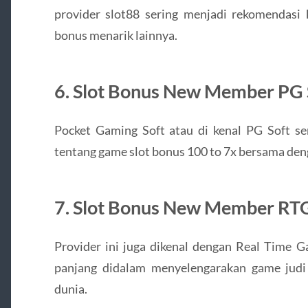
provider slot88 sering menjadi rekomendasi 
bonus menarik lainnya.
6. Slot Bonus New Member PG 
Pocket Gaming Soft atau di kenal PG Soft se
tentang game slot bonus 100 to 7x bersama deng
7. Slot Bonus New Member RT
Provider ini juga dikenal dengan Real Time G
panjang didalam menyelengarakan game judi
dunia.