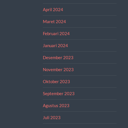
April 2024
Maret 2024
Februari 2024
Januari 2024
Desember 2023
November 2023
Oktober 2023
September 2023
Agustus 2023
Juli 2023