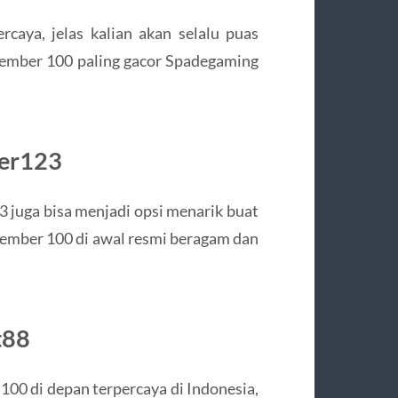
caya, jelas kalian akan selalu puas
member 100 paling gacor Spadegaming
ker123
23 juga bisa menjadi opsi menarik buat
ember 100 di awal resmi beragam dan
t88
00 di depan terpercaya di Indonesia,