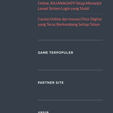
Online, RAJANAGA99 Tetap Menonjol
Lewat Sistem Login yang Stabil
Casino Online dan Inovasi Fitur Digital
yang Terus Berkembang Setiap Tahun
GAME TERPOPULER
PARTNER SITE
ARSIP