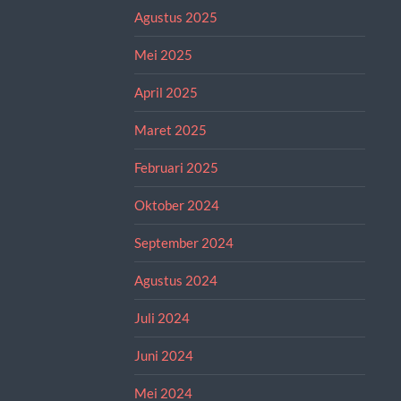
Agustus 2025
Mei 2025
April 2025
Maret 2025
Februari 2025
Oktober 2024
September 2024
Agustus 2024
Juli 2024
Juni 2024
Mei 2024