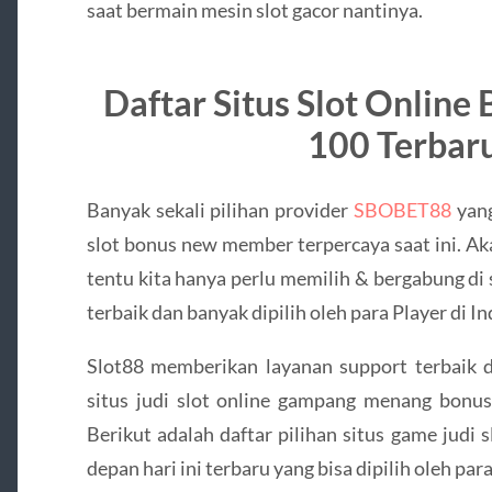
saat bermain mesin slot gacor nantinya.
Daftar Situs Slot Onlin
100 Terbar
Banyak sekali pilihan provider
SBOBET88
yang
slot bonus new member terpercaya saat ini. Aka
tentu kita hanya perlu memilih & bergabung di sa
terbaik dan banyak dipilih oleh para Player di In
Slot88 memberikan layanan support terbaik d
situs judi slot online gampang menang bonu
Berikut adalah daftar pilihan situs game judi
depan hari ini terbaru yang bisa dipilih oleh para