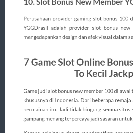
10. Slot Bonus New Member Y
Perusahaan provider gaming slot bonus 100 d
YGGDrasil adalah provider slot bonus new
mengedepankan design dan efek visual dalam se
7 Game Slot Online Bon
To Kecil Jack
Game judi slot bonus new member 100 di awal 
khususnya di Indonesia. Dari beberapa remaj
permainan itu. Jadi tidak bingung semua situ
gampang menang terpercaya jadi sasaran untuk