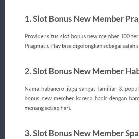
1. Slot Bonus New Member Pra
Provider situs slot bonus new member 100 terp
Pragmatic Play bisa digolongkan sebagai salah sa
2. Slot Bonus New Member Ha
Nama habanero juga sangat familiar & popule
bonus new member karena hadir dengan ban
menang setiap hari.
3. Slot Bonus New Member Sp