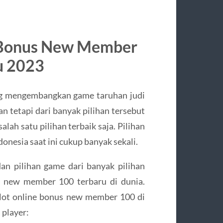
e Bonus New Member
u 2023
 mengembangkan game taruhan judi
n tetapi dari banyak pilihan tersebut
lah satu pilihan terbaik saja. Pilihan
donesia saat ini cukup banyak sekali.
an pilihan game dari banyak pilihan
s new member 100 terbaru di dunia.
 slot online bonus new member 100 di
 player: