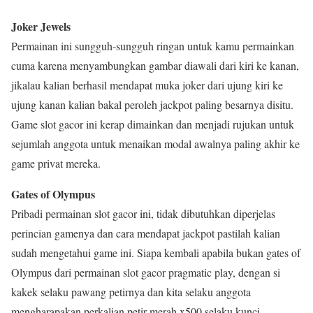
Joker Jewels
Permainan ini sungguh-sungguh ringan untuk kamu permainkan
cuma karena menyambungkan gambar diawali dari kiri ke kanan,
jikalau kalian berhasil mendapat muka joker dari ujung kiri ke
ujung kanan kalian bakal peroleh jackpot paling besarnya disitu.
Game slot gacor ini kerap dimainkan dan menjadi rujukan untuk
sejumlah anggota untuk menaikan modal awalnya paling akhir ke
game privat mereka.
Gates of Olympus
Pribadi permainan slot gacor ini, tidak dibutuhkan diperjelas
perincian gamenya dan cara mendapat jackpot pastilah kalian
sudah mengetahui game ini. Siapa kembali apabila bukan gates of
Olympus dari permainan slot gacor pragmatic play, dengan si
kakek selaku pawang petirnya dan kita selaku anggota
mengharapakan perkalian petir merah x500 selaku kunci