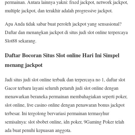
permainan. Antara lainnya yakni: fixed jackpot, network jackpot,
multiple jackpot, dan terakhir adalah progressive jackpot.
Apa Anda tidak sabar buat peroleh jackpot yang sensasional?
Daftar dan menangkan jackpot di situs judi slot online terpercaya
Slot88 sekarang.
Daftar Bocoran Situs Slot online Hari Ini Simpel
menang jackpot
Jadi situs judi slot online terbaik dan terpercaya no 1, daftar slot
Gacor terbaru layani seluruh petaruh judi slot online dengan
menawarkan beraneka permainan membahagiakan seperti poker,
slot online, live casino online dengan penawaran bonus jackpot
terbesar. Ini tergolong bervariasi permainan termasyhur
semisalnya: slot sbobet online, idn poker, 9Gaming Poker telah
ada buat penuhi kepuasan anggota.