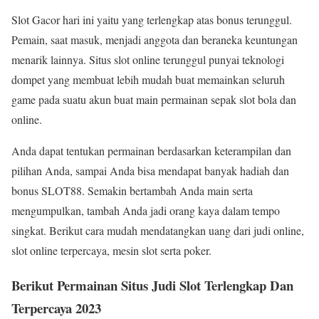
Slot Gacor hari ini yaitu yang terlengkap atas bonus terunggul.
Pemain, saat masuk, menjadi anggota dan beraneka keuntungan
menarik lainnya. Situs slot online terunggul punyai teknologi
dompet yang membuat lebih mudah buat memainkan seluruh
game pada suatu akun buat main permainan sepak slot bola dan
online.
Anda dapat tentukan permainan berdasarkan keterampilan dan
pilihan Anda, sampai Anda bisa mendapat banyak hadiah dan
bonus SLOT88. Semakin bertambah Anda main serta
mengumpulkan, tambah Anda jadi orang kaya dalam tempo
singkat. Berikut cara mudah mendatangkan uang dari judi online,
slot online terpercaya, mesin slot serta poker.
Berikut Permainan Situs Judi Slot Terlengkap Dan
Terpercaya 2023