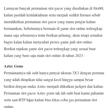
Lumayan banyak permainan slot gacor yang disediakan di Slot88,
kalian pastilah ketidaktahuan serta merjadi sedikit frustasi sebab
memilikirkan permainan slot gacor yang mana pengin kalian
bermainkan. Sebelumnya bermain di game slot online terlengkap
mana saja sebenernya tentu berikan peluang, akan tetapi semakin
bagus kalau kalian menyadari proses game judi slot online.
Berikut rujukan game slot gacor terlengkap yang sesuai buat
kalian yang baru saja main slot online di tahun 2023 :
Aztec Gems
Permainannya tak sulit hanya punyai ukuran 3X3 dengan permata
yang udah dirapikan nilai sangat kecil hingga sampai besar
berikut dengan muka Aztec menjadi diikutkan jackpot dan kalian.
Permainan slot gacor Aztec gems tak lah sulit buat kamu pahamin
serta saat RTP hijau kalian bisa lekas coba gas permainan slot
online.