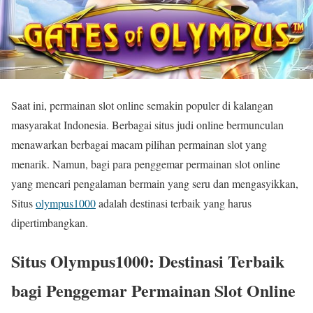
Saat ini, permainan slot online semakin populer di kalangan
masyarakat Indonesia. Berbagai situs judi online bermunculan
menawarkan berbagai macam pilihan permainan slot yang
menarik. Namun, bagi para penggemar permainan slot online
yang mencari pengalaman bermain yang seru dan mengasyikkan,
Situs
olympus1000
adalah destinasi terbaik yang harus
dipertimbangkan.
Situs Olympus1000: Destinasi Terbaik
bagi Penggemar Permainan Slot Online