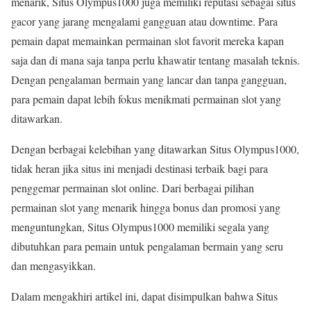
menarik, Situs Olympus1000 juga memiliki reputasi sebagai situs
gacor yang jarang mengalami gangguan atau downtime. Para
pemain dapat memainkan permainan slot favorit mereka kapan
saja dan di mana saja tanpa perlu khawatir tentang masalah teknis.
Dengan pengalaman bermain yang lancar dan tanpa gangguan,
para pemain dapat lebih fokus menikmati permainan slot yang
ditawarkan.
Dengan berbagai kelebihan yang ditawarkan Situs Olympus1000,
tidak heran jika situs ini menjadi destinasi terbaik bagi para
penggemar permainan slot online. Dari berbagai pilihan
permainan slot yang menarik hingga bonus dan promosi yang
menguntungkan, Situs Olympus1000 memiliki segala yang
dibutuhkan para pemain untuk pengalaman bermain yang seru
dan mengasyikkan.
Dalam mengakhiri artikel ini, dapat disimpulkan bahwa Situs