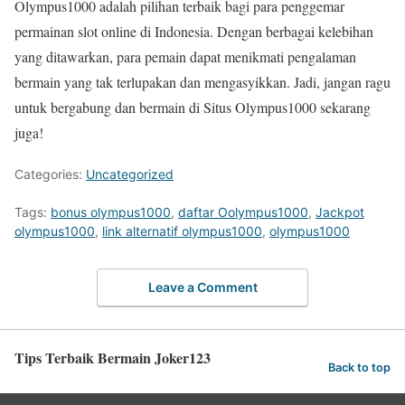
Olympus1000 adalah pilihan terbaik bagi para penggemar
permainan slot online di Indonesia. Dengan berbagai kelebihan
yang ditawarkan, para pemain dapat menikmati pengalaman
bermain yang tak terlupakan dan mengasyikkan. Jadi, jangan ragu
untuk bergabung dan bermain di Situs Olympus1000 sekarang
juga!
Categories:
Uncategorized
Tags:
bonus olympus1000
,
daftar Oolympus1000
,
Jackpot
olympus1000
,
link alternatif olympus1000
,
olympus1000
Leave a Comment
Tips Terbaik Bermain Joker123
Back to top