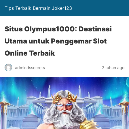
Tips Terbaik Bermain Joker123
Situs Olympus1000: Destinasi
Utama untuk Penggemar Slot
Online Terbaik
admindssecrets
2 tahun ago