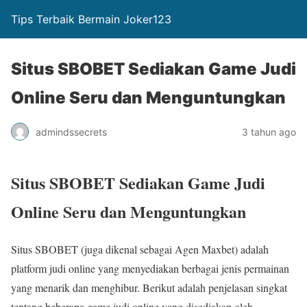
Tips Terbaik Bermain Joker123
Situs SBOBET Sediakan Game Judi
Online Seru dan Menguntungkan
admindssecrets
3 tahun ago
Situs SBOBET Sediakan Game Judi
Online Seru dan Menguntungkan
Situs SBOBET (juga dikenal sebagai Agen Maxbet) adalah
platform judi online yang menyediakan berbagai jenis permainan
yang menarik dan menghibur. Berikut adalah penjelasan singkat
tentang beberapa game judi online yang disediakan oleh