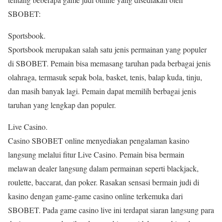
SBOBET:
Sportsbook.
Sportsbook merupakan salah satu jenis permainan yang populer
di SBOBET. Pemain bisa memasang taruhan pada berbagai jenis
olahraga, termasuk sepak bola, basket, tenis, balap kuda, tinju,
dan masih banyak lagi. Pemain dapat memilih berbagai jenis
taruhan yang lengkap dan populer.
Live Casino.
Casino SBOBET online menyediakan pengalaman kasino
langsung melalui fitur Live Casino. Pemain bisa bermain
melawan dealer langsung dalam permainan seperti blackjack,
roulette, baccarat, dan poker. Rasakan sensasi bermain judi di
kasino dengan game-game casino online terkemuka dari
SBOBET. Pada game casino live ini terdapat siaran langsung para