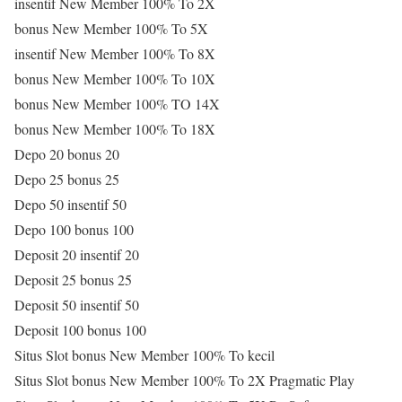
insentif New Member 100% To 2X
bonus New Member 100% To 5X
insentif New Member 100% To 8X
bonus New Member 100% To 10X
bonus New Member 100% TO 14X
bonus New Member 100% To 18X
Depo 20 bonus 20
Depo 25 bonus 25
Depo 50 insentif 50
Depo 100 bonus 100
Deposit 20 insentif 20
Deposit 25 bonus 25
Deposit 50 insentif 50
Deposit 100 bonus 100
Situs Slot bonus New Member 100% To kecil
Situs Slot bonus New Member 100% To 2X Pragmatic Play