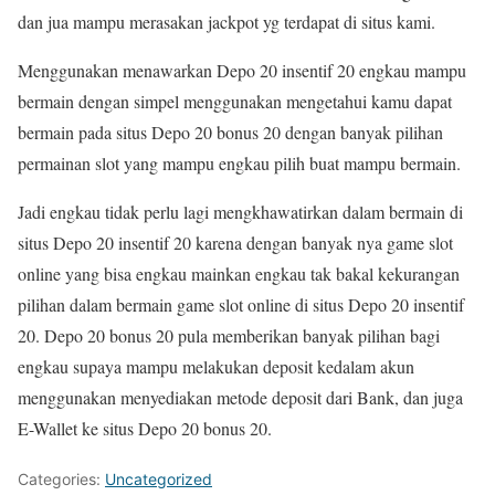
dan jua mampu merasakan jackpot yg terdapat di situs kami.
Menggunakan menawarkan Depo 20 insentif 20 engkau mampu
bermain dengan simpel menggunakan mengetahui kamu dapat
bermain pada situs Depo 20 bonus 20 dengan banyak pilihan
permainan slot yang mampu engkau pilih buat mampu bermain.
Jadi engkau tidak perlu lagi mengkhawatirkan dalam bermain di
situs Depo 20 insentif 20 karena dengan banyak nya game slot
online yang bisa engkau mainkan engkau tak bakal kekurangan
pilihan dalam bermain game slot online di situs Depo 20 insentif
20. Depo 20 bonus 20 pula memberikan banyak pilihan bagi
engkau supaya mampu melakukan deposit kedalam akun
menggunakan menyediakan metode deposit dari Bank, dan juga
E-Wallet ke situs Depo 20 bonus 20.
Categories:
Uncategorized