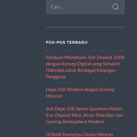
CARI
UNTUK:
POS-POS TERBARU
Panduan Memahami Slot Deposit 5000
dengan Konsep Digital yang Semakin
Fleksibel untuk Berbagai Kalangan
Pengguna
Depo 10K Modern dengan Konsep
Hiburan
Slot Depo 10K dalam Quantum Wallet
Era: Deposit Mini, Akses Fleksibel, dan
Gaming Atmosphere Modern
Di Balik Ramainya Dunia Hiburan