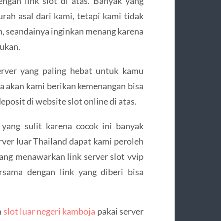
gan link slot di atas. Banyak yang
rah asal dari kami, tetapi kami tidak
n, seandainya inginkan menang karena
tukan.
erver yang paling hebat untuk kamu
a akan kami berikan kemenangan bisa
osit di website slot online di atas.
yang sulit karena cocok ini banyak
server luar Thailand dapat kami peroleh
nang menawarkan link server slot vvip
sama dengan link yang diberi bisa
n
slot luar negeri kamboja
pakai server