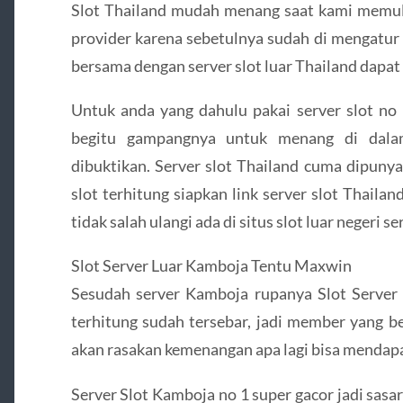
Slot Thailand mudah menang saat kami memula
provider karena sebetulnya sudah di mengatur
bersama dengan server slot luar Thailand dapat
Untuk anda yang dahulu pakai server slot no 
begitu gampangnya untuk menang di dala
dibuktikan. Server slot Thailand cuma dipunyai 
slot terhitung siapkan link server slot Thail
tidak salah ulangi ada di situs slot luar negeri ser
Slot Server Luar Kamboja Tentu Maxwin
Sesudah server Kamboja rupanya Slot Serve
terhitung sudah tersebar, jadi member yang b
akan rasakan kemenangan apa lagi bisa mendap
Server Slot Kamboja no 1 super gacor jadi sas