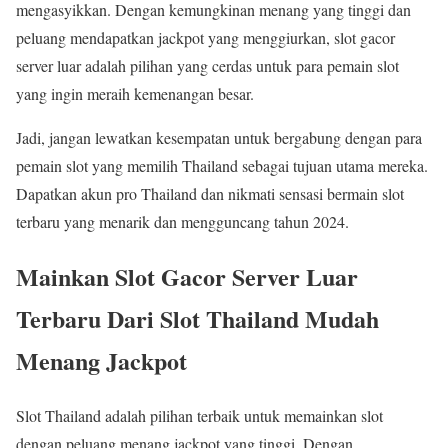
mengasyikkan. Dengan kemungkinan menang yang tinggi dan
peluang mendapatkan jackpot yang menggiurkan, slot gacor
server luar adalah pilihan yang cerdas untuk para pemain slot
yang ingin meraih kemenangan besar.
Jadi, jangan lewatkan kesempatan untuk bergabung dengan para
pemain slot yang memilih Thailand sebagai tujuan utama mereka.
Dapatkan akun pro Thailand dan nikmati sensasi bermain slot
terbaru yang menarik dan mengguncang tahun 2024.
Mainkan Slot Gacor Server Luar
Terbaru Dari Slot Thailand Mudah
Menang Jackpot
Slot Thailand adalah pilihan terbaik untuk memainkan slot
dengan peluang menang jackpot yang tinggi. Dengan