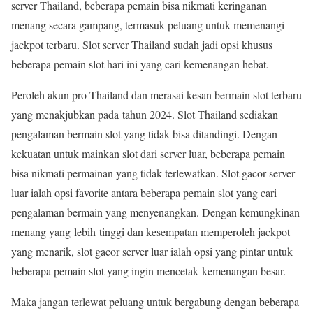
server Thailand, beberapa pemain bisa nikmati keringanan
menang secara gampang, termasuk peluang untuk memenangi
jackpot terbaru. Slot server Thailand sudah jadi opsi khusus
beberapa pemain slot hari ini yang cari kemenangan hebat.
Peroleh akun pro Thailand dan merasai kesan bermain slot terbaru
yang menakjubkan pada tahun 2024. Slot Thailand sediakan
pengalaman bermain slot yang tidak bisa ditandingi. Dengan
kekuatan untuk mainkan slot dari server luar, beberapa pemain
bisa nikmati permainan yang tidak terlewatkan. Slot gacor server
luar ialah opsi favorite antara beberapa pemain slot yang cari
pengalaman bermain yang menyenangkan. Dengan kemungkinan
menang yang lebih tinggi dan kesempatan memperoleh jackpot
yang menarik, slot gacor server luar ialah opsi yang pintar untuk
beberapa pemain slot yang ingin mencetak kemenangan besar.
Maka jangan terlewat peluang untuk bergabung dengan beberapa