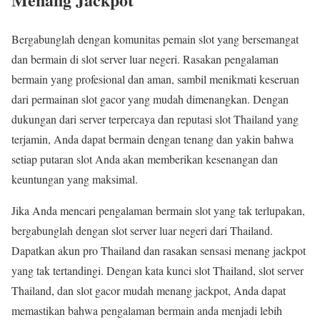
Bergabunglah dengan komunitas pemain slot yang bersemangat
dan bermain di slot server luar negeri. Rasakan pengalaman
bermain yang profesional dan aman, sambil menikmati keseruan
dari permainan slot gacor yang mudah dimenangkan. Dengan
dukungan dari server terpercaya dan reputasi slot Thailand yang
terjamin, Anda dapat bermain dengan tenang dan yakin bahwa
setiap putaran slot Anda akan memberikan kesenangan dan
keuntungan yang maksimal.
Jika Anda mencari pengalaman bermain slot yang tak terlupakan,
bergabunglah dengan slot server luar negeri dari Thailand.
Dapatkan akun pro Thailand dan rasakan sensasi menang jackpot
yang tak tertandingi. Dengan kata kunci slot Thailand, slot server
Thailand, dan slot gacor mudah menang jackpot, Anda dapat
memastikan bahwa pengalaman bermain anda menjadi lebih