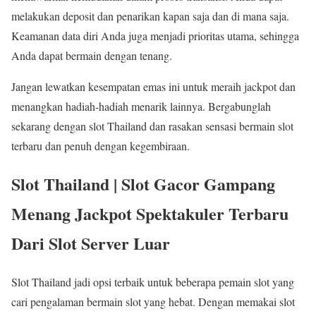
melakukan deposit dan penarikan kapan saja dan di mana saja.
Keamanan data diri Anda juga menjadi prioritas utama, sehingga
Anda dapat bermain dengan tenang.
Jangan lewatkan kesempatan emas ini untuk meraih jackpot dan
menangkan hadiah-hadiah menarik lainnya. Bergabunglah
sekarang dengan slot Thailand dan rasakan sensasi bermain slot
terbaru dan penuh dengan kegembiraan.
Slot Thailand | Slot Gacor Gampang
Menang Jackpot Spektakuler Terbaru
Dari Slot Server Luar
Slot Thailand jadi opsi terbaik untuk beberapa pemain slot yang
cari pengalaman bermain slot yang hebat. Dengan memakai slot