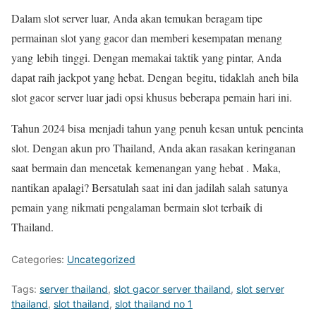
Dalam slot server luar, Anda akan temukan beragam tipe
permainan slot yang gacor dan memberi kesempatan menang
yang lebih tinggi. Dengan memakai taktik yang pintar, Anda
dapat raih jackpot yang hebat. Dengan begitu, tidaklah aneh bila
slot gacor server luar jadi opsi khusus beberapa pemain hari ini.
Tahun 2024 bisa menjadi tahun yang penuh kesan untuk pencinta
slot. Dengan akun pro Thailand, Anda akan rasakan keringanan
saat bermain dan mencetak kemenangan yang hebat . Maka,
nantikan apalagi? Bersatulah saat ini dan jadilah salah satunya
pemain yang nikmati pengalaman bermain slot terbaik di
Thailand.
Categories:
Uncategorized
Tags:
server thailand
,
slot gacor server thailand
,
slot server
thailand
,
slot thailand
,
slot thailand no 1