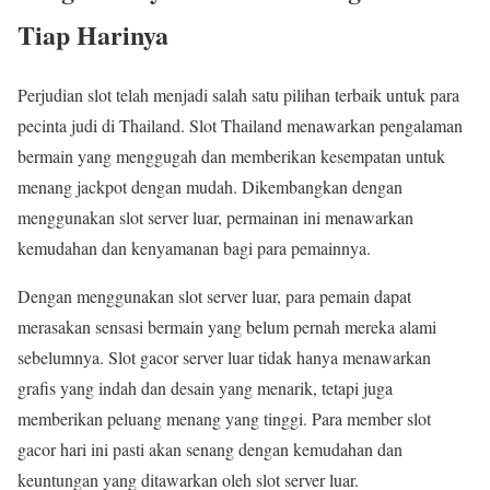
Tiap Harinya
Perjudian slot telah menjadi salah satu pilihan terbaik untuk para
pecinta judi di Thailand. Slot Thailand menawarkan pengalaman
bermain yang menggugah dan memberikan kesempatan untuk
menang jackpot dengan mudah. Dikembangkan dengan
menggunakan slot server luar, permainan ini menawarkan
kemudahan dan kenyamanan bagi para pemainnya.
Dengan menggunakan slot server luar, para pemain dapat
merasakan sensasi bermain yang belum pernah mereka alami
sebelumnya. Slot gacor server luar tidak hanya menawarkan
grafis yang indah dan desain yang menarik, tetapi juga
memberikan peluang menang yang tinggi. Para member slot
gacor hari ini pasti akan senang dengan kemudahan dan
keuntungan yang ditawarkan oleh slot server luar.