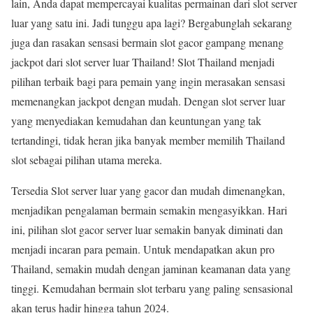
lain, Anda dapat mempercayai kualitas permainan dari slot server
luar yang satu ini. Jadi tunggu apa lagi? Bergabunglah sekarang
juga dan rasakan sensasi bermain slot gacor gampang menang
jackpot dari slot server luar Thailand! Slot Thailand menjadi
pilihan terbaik bagi para pemain yang ingin merasakan sensasi
memenangkan jackpot dengan mudah. Dengan slot server luar
yang menyediakan kemudahan dan keuntungan yang tak
tertandingi, tidak heran jika banyak member memilih Thailand
slot sebagai pilihan utama mereka.
Tersedia Slot server luar yang gacor dan mudah dimenangkan,
menjadikan pengalaman bermain semakin mengasyikkan. Hari
ini, pilihan slot gacor server luar semakin banyak diminati dan
menjadi incaran para pemain. Untuk mendapatkan akun pro
Thailand, semakin mudah dengan jaminan keamanan data yang
tinggi. Kemudahan bermain slot terbaru yang paling sensasional
akan terus hadir hingga tahun 2024.