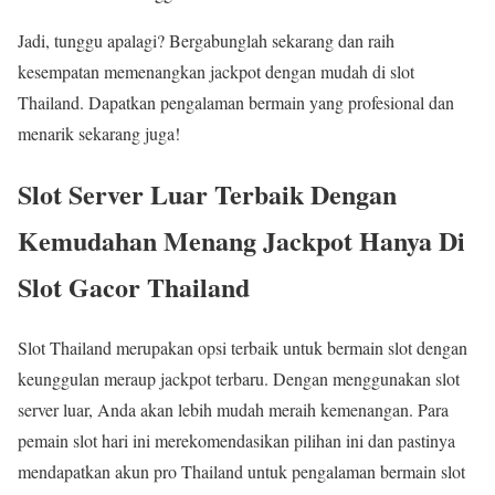
Jadi, tunggu apalagi? Bergabunglah sekarang dan raih
kesempatan memenangkan jackpot dengan mudah di slot
Thailand. Dapatkan pengalaman bermain yang profesional dan
menarik sekarang juga!
Slot Server Luar Terbaik Dengan
Kemudahan Menang Jackpot Hanya Di
Slot Gacor Thailand
Slot Thailand merupakan opsi terbaik untuk bermain slot dengan
keunggulan meraup jackpot terbaru. Dengan menggunakan slot
server luar, Anda akan lebih mudah meraih kemenangan. Para
pemain slot hari ini merekomendasikan pilihan ini dan pastinya
mendapatkan akun pro Thailand untuk pengalaman bermain slot