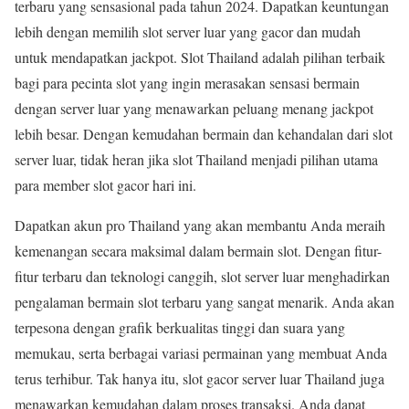
terbaru yang sensasional pada tahun 2024. Dapatkan keuntungan
lebih dengan memilih slot server luar yang gacor dan mudah
untuk mendapatkan jackpot. Slot Thailand adalah pilihan terbaik
bagi para pecinta slot yang ingin merasakan sensasi bermain
dengan server luar yang menawarkan peluang menang jackpot
lebih besar. Dengan kemudahan bermain dan kehandalan dari slot
server luar, tidak heran jika slot Thailand menjadi pilihan utama
para member slot gacor hari ini.
Dapatkan akun pro Thailand yang akan membantu Anda meraih
kemenangan secara maksimal dalam bermain slot. Dengan fitur-
fitur terbaru dan teknologi canggih, slot server luar menghadirkan
pengalaman bermain slot terbaru yang sangat menarik. Anda akan
terpesona dengan grafik berkualitas tinggi dan suara yang
memukau, serta berbagai variasi permainan yang membuat Anda
terus terhibur. Tak hanya itu, slot gacor server luar Thailand juga
menawarkan kemudahan dalam proses transaksi. Anda dapat