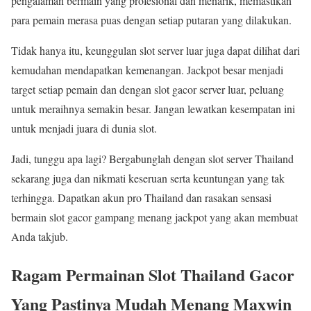
pengalaman bermain yang profesional dan menarik, memastikan
para pemain merasa puas dengan setiap putaran yang dilakukan.
Tidak hanya itu, keunggulan slot server luar juga dapat dilihat dari
kemudahan mendapatkan kemenangan. Jackpot besar menjadi
target setiap pemain dan dengan slot gacor server luar, peluang
untuk meraihnya semakin besar. Jangan lewatkan kesempatan ini
untuk menjadi juara di dunia slot.
Jadi, tunggu apa lagi? Bergabunglah dengan slot server Thailand
sekarang juga dan nikmati keseruan serta keuntungan yang tak
terhingga. Dapatkan akun pro Thailand dan rasakan sensasi
bermain slot gacor gampang menang jackpot yang akan membuat
Anda takjub.
Ragam Permainan Slot Thailand Gacor
Yang Pastinya Mudah Menang Maxwin