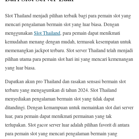
Slot Thailand menjadi pilihan terbaik bagi para pemain slot yang
mencari pengalaman bermain slot yang luar biasa. Dengan
menggunakan
Slot Thailand
, para pemain dapat menikmati
kemudahan menang dengan mudah, termasuk kesempatan untuk
memenangkan jackpot terbaru. Slot server Thailand telah menjadi
pilihan utama para pemain slot hari ini yang mencari kemenangan
yang luar biasa.
Dapatkan akun pro Thailand dan rasakan sensasi bermain slot
terbaru yang mengagumkan di tahun 2024. Slot Thailand
menyediakan pengalaman bermain slot yang tidak dapat
ditandingi. Dengan kemampuan untuk memainkan slot dari server
luar, para pemain dapat menikmati permainan yang tak
terlupakan. Slot gacor server luar adalah pilihan favorit di antara
para pemain slot yang mencari pengalaman bermain yang