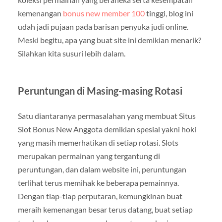
kemenangan
bonus new member 100
tinggi, blog ini
udah jadi pujaan pada barisan penyuka judi online.
Meski begitu, apa yang buat site ini demikian menarik?
Silahkan kita susuri lebih dalam.
Peruntungan di Masing-masing Rotasi
Satu diantaranya permasalahan yang membuat Situs
Slot Bonus New Anggota demikian spesial yakni hoki
yang masih memerhatikan di setiap rotasi. Slots
merupakan permainan yang tergantung di
peruntungan, dan dalam website ini, peruntungan
terlihat terus memihak ke beberapa pemainnya.
Dengan tiap-tiap perputaran, kemungkinan buat
meraih kemenangan besar terus datang, buat setiap