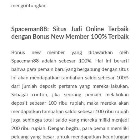
menguntungkan.
Spaceman88: Situs Judi Online Terbaik
dengan Bonus New Member 100% Terbaik
Bonus new member yang ditawarkan oleh
Spaceman88 adalah sebesar 100%. Hal ini berarti
bahwa para pemain baru yang bergabung dengan situs
ini akan mendapatkan tambahan saldo sebesar 100%
dari jumlah deposit pertama yang mereka lakukan.
Sebagai contoh, jika seorang pemain melakukan
deposit sebesar 100 ribu rupiah, maka mereka akan
mendapatkan tambahan saldo sebesar 100 ribu rupiah
juga, sehingga total saldo yang mereka miliki menjadi
200 ribu rupiah. Dengan begitu, para pemain memiliki
peluang yang besar untuk mendapatkan keuntungan