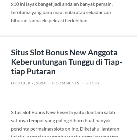
x10 ini layak banget jadi andalan banyak pemain,
terutama yang baru mau mulai atau sekadar cari
hiburan tanpa ekspektasi berlebihan.
Situs Slot Bonus New Anggota
Keberuntungan Tunggu di Tiap-
tiap Putaran
OKTOBER 7, 2024
/
0 COMMENTS
/
STICKY
Situs Slot Bonus New Peserta yaitu diantara salah
satunya tempat yang paling diburu buat banyak
pencinta permainan slots online. Diketahui lantaran
koleksi permainan yang beraneka serta kesempatan