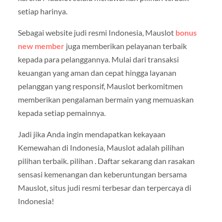
setiap harinya.
Sebagai website judi resmi Indonesia, Mauslot
bonus
new member
juga memberikan pelayanan terbaik
kepada para pelanggannya. Mulai dari transaksi
keuangan yang aman dan cepat hingga layanan
pelanggan yang responsif, Mauslot berkomitmen
memberikan pengalaman bermain yang memuaskan
kepada setiap pemainnya.
Jadi jika Anda ingin mendapatkan kekayaan
Kemewahan di Indonesia, Mauslot adalah pilihan
pilihan terbaik. pilihan . Daftar sekarang dan rasakan
sensasi kemenangan dan keberuntungan bersama
Mauslot, situs judi resmi terbesar dan terpercaya di
Indonesia!