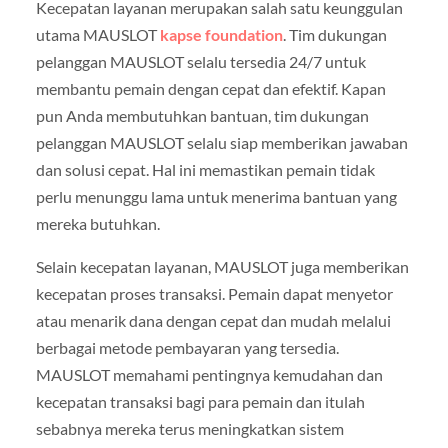
Kecepatan layanan merupakan salah satu keunggulan
utama MAUSLOT
kapse foundation
. Tim dukungan
pelanggan MAUSLOT selalu tersedia 24/7 untuk
membantu pemain dengan cepat dan efektif. Kapan
pun Anda membutuhkan bantuan, tim dukungan
pelanggan MAUSLOT selalu siap memberikan jawaban
dan solusi cepat. Hal ini memastikan pemain tidak
perlu menunggu lama untuk menerima bantuan yang
mereka butuhkan.
Selain kecepatan layanan, MAUSLOT juga memberikan
kecepatan proses transaksi. Pemain dapat menyetor
atau menarik dana dengan cepat dan mudah melalui
berbagai metode pembayaran yang tersedia.
MAUSLOT memahami pentingnya kemudahan dan
kecepatan transaksi bagi para pemain dan itulah
sebabnya mereka terus meningkatkan sistem