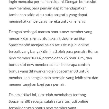
ingin mencoba permainan slot ini. Dengan bonus slot
new member, para pemain dapat mendapatkan
tambahan saldo atau putaran gratis yang dapat
meningkatkan peluang mereka untuk menang.
Dengan berbagai macam bonus new member yang
menarik dan menguntungkan, tidak heran jika
Spaceman88 menjadi salah satu situs judi online
terbaik yang banyak diminati oleh para pemain. Bonus
new member 100%, promo depo 25 bonus 25, dan
bonus slot new member adalah beberapa contoh
bonus yang ditawarkan oleh Spaceman88 untuk
memberikan pengalaman bermain yang lebih seru dan
menguntungkan bagi para pemain.
Dalam artikel ini, kita telah membahas tentang
Spaceman88 sebagai salah satu situs judi online
terbaik dengan bonus new member yang