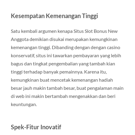
Kesempatan Kemenangan Tinggi
Satu kembali argumen kenapa Situs Slot Bonus New
Anggota demikian disukai merupakan kemungkinan
kemenangan tinggi. Dibanding dengan dengan casino
konservatif, situs ini tawarkan pembayaran yang lebih
bagus dan tingkat pengembalian yang tambah kian
tinggi terhadap banyak pemainnya. Karena itu,
kemungkinan buat mencetak kemenangan hadiah
besar jauh makin tambah besar, buat pengalaman main
di web ini makin bertambah mengenakkan dan beri
keuntungan.
Spek-Fitur Inovatif