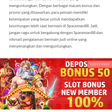
menguntungkan. Dengan berbagai macam bonus dan
promo yang ditawarkan, para pemain memiliki
kesempatan yang besar untuk mendapatkan
keuntungan lebih saat bermain di Spaceman88. Jadi,
jangan ragu untuk bergabung dengan Spaceman88 dan
nikmati pengalaman bermain judi online yang
menyenangkan dan menguntungkan.
STICKY POST