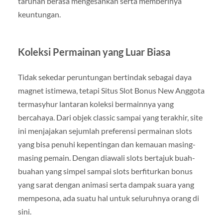
taruhan berasa mengesankan serta memberinya
keuntungan.
Koleksi Permainan yang Luar Biasa
Tidak sekedar peruntungan bertindak sebagai daya
magnet istimewa, tetapi Situs Slot Bonus New Anggota
termasyhur lantaran koleksi bermainnya yang
bercahaya. Dari objek classic sampai yang terakhir, site
ini menjajakan sejumlah preferensi permainan slots
yang bisa penuhi kepentingan dan kemauan masing-
masing pemain. Dengan diawali slots bertajuk buah-
buahan yang simpel sampai slots berfiturkan bonus
yang sarat dengan animasi serta dampak suara yang
mempesona, ada suatu hal untuk seluruhnya orang di
sini.