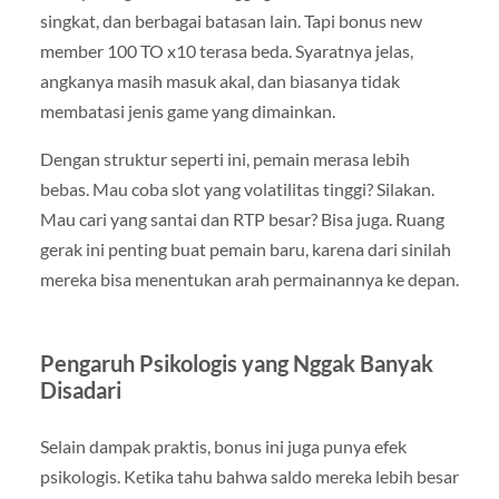
singkat, dan berbagai batasan lain. Tapi bonus new
member 100 TO x10 terasa beda. Syaratnya jelas,
angkanya masih masuk akal, dan biasanya tidak
membatasi jenis game yang dimainkan.
Dengan struktur seperti ini, pemain merasa lebih
bebas. Mau coba slot yang volatilitas tinggi? Silakan.
Mau cari yang santai dan RTP besar? Bisa juga. Ruang
gerak ini penting buat pemain baru, karena dari sinilah
mereka bisa menentukan arah permainannya ke depan.
Pengaruh Psikologis yang Nggak Banyak
Disadari
Selain dampak praktis, bonus ini juga punya efek
psikologis. Ketika tahu bahwa saldo mereka lebih besar