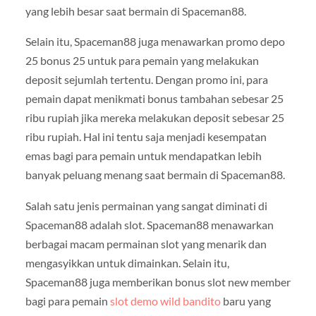
yang lebih besar saat bermain di Spaceman88.
Selain itu, Spaceman88 juga menawarkan promo depo
25 bonus 25 untuk para pemain yang melakukan
deposit sejumlah tertentu. Dengan promo ini, para
pemain dapat menikmati bonus tambahan sebesar 25
ribu rupiah jika mereka melakukan deposit sebesar 25
ribu rupiah. Hal ini tentu saja menjadi kesempatan
emas bagi para pemain untuk mendapatkan lebih
banyak peluang menang saat bermain di Spaceman88.
Salah satu jenis permainan yang sangat diminati di
Spaceman88 adalah slot. Spaceman88 menawarkan
berbagai macam permainan slot yang menarik dan
mengasyikkan untuk dimainkan. Selain itu,
Spaceman88 juga memberikan bonus slot new member
bagi para pemain
slot demo wild bandito
baru yang