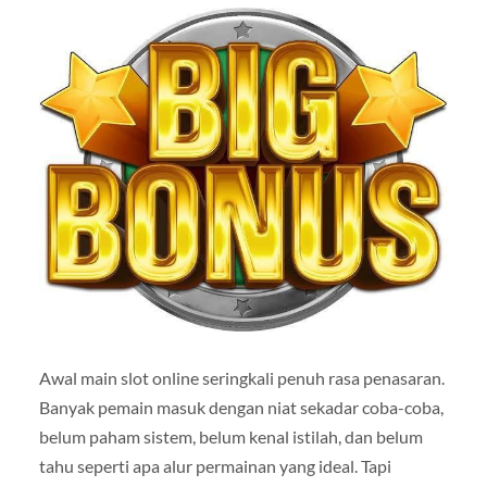
Awal main slot online seringkali penuh rasa penasaran.
Banyak pemain masuk dengan niat sekadar coba-coba,
belum paham sistem, belum kenal istilah, dan belum
tahu seperti apa alur permainan yang ideal. Tapi