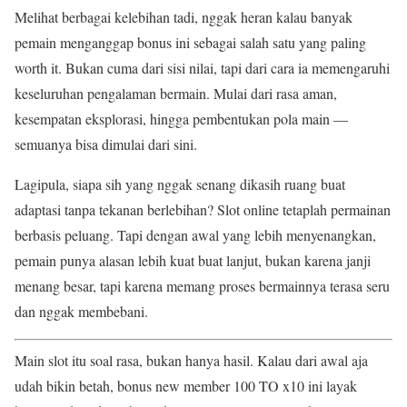
Melihat berbagai kelebihan tadi, nggak heran kalau banyak
pemain menganggap bonus ini sebagai salah satu yang paling
worth it. Bukan cuma dari sisi nilai, tapi dari cara ia memengaruhi
keseluruhan pengalaman bermain. Mulai dari rasa aman,
kesempatan eksplorasi, hingga pembentukan pola main —
semuanya bisa dimulai dari sini.
Lagipula, siapa sih yang nggak senang dikasih ruang buat
adaptasi tanpa tekanan berlebihan? Slot online tetaplah permainan
berbasis peluang. Tapi dengan awal yang lebih menyenangkan,
pemain punya alasan lebih kuat buat lanjut, bukan karena janji
menang besar, tapi karena memang proses bermainnya terasa seru
dan nggak membebani.
Main slot itu soal rasa, bukan hanya hasil. Kalau dari awal aja
udah bikin betah, bonus new member 100 TO x10 ini layak