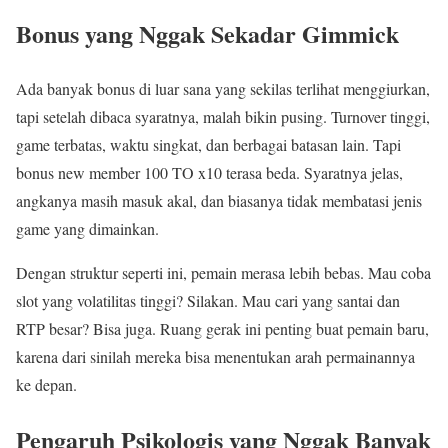
Bonus yang Nggak Sekadar Gimmick
Ada banyak bonus di luar sana yang sekilas terlihat menggiurkan,
tapi setelah dibaca syaratnya, malah bikin pusing. Turnover tinggi,
game terbatas, waktu singkat, dan berbagai batasan lain. Tapi
bonus new member 100 TO x10 terasa beda. Syaratnya jelas,
angkanya masih masuk akal, dan biasanya tidak membatasi jenis
game yang dimainkan.
Dengan struktur seperti ini, pemain merasa lebih bebas. Mau coba
slot yang volatilitas tinggi? Silakan. Mau cari yang santai dan
RTP besar? Bisa juga. Ruang gerak ini penting buat pemain baru,
karena dari sinilah mereka bisa menentukan arah permainannya
ke depan.
Pengaruh Psikologis yang Nggak Banyak