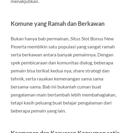
menakjubkan.
Komune yang Ramah dan Berkawan
Bukan hanya bab permainan, Situs Slot Bonus New
Peserta membikin satu populasi yang sangat ramah
serta berkawan antara banyak pemainnya. Dengan
spek pembicaraan dan komunitas dialog, beberapa
pemain bisa terikat kedua nya, share strategi dan
tehnik, serta rayakan kemenangan sama sama
bersama-sama. Bab ini bukanlah cuman buat
pengalaman main bertambah lebih membahagiakan,
tetapi kasih peluang buat belajar pengalaman dari
beberapa pemain yang lain.
Keamanan dan Kepuasan Konsumen setia