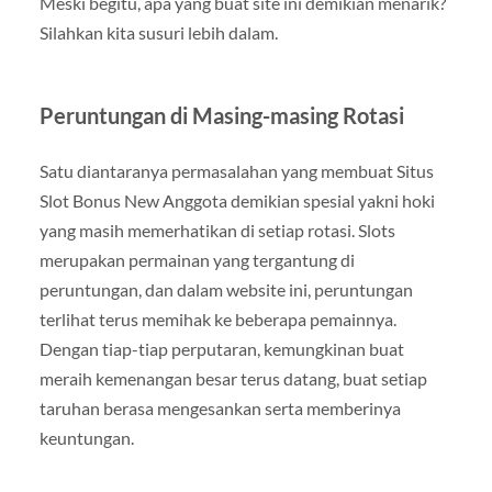
Meski begitu, apa yang buat site ini demikian menarik?
Silahkan kita susuri lebih dalam.
Peruntungan di Masing-masing Rotasi
Satu diantaranya permasalahan yang membuat Situs
Slot Bonus New Anggota demikian spesial yakni hoki
yang masih memerhatikan di setiap rotasi. Slots
merupakan permainan yang tergantung di
peruntungan, dan dalam website ini, peruntungan
terlihat terus memihak ke beberapa pemainnya.
Dengan tiap-tiap perputaran, kemungkinan buat
meraih kemenangan besar terus datang, buat setiap
taruhan berasa mengesankan serta memberinya
keuntungan.