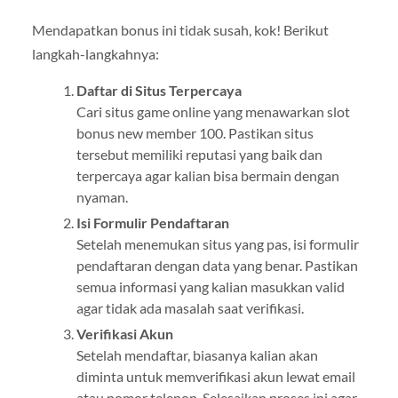
Mendapatkan bonus ini tidak susah, kok! Berikut
langkah-langkahnya:
Daftar di Situs Terpercaya
Cari situs game online yang menawarkan slot
bonus new member 100. Pastikan situs
tersebut memiliki reputasi yang baik dan
terpercaya agar kalian bisa bermain dengan
nyaman.
Isi Formulir Pendaftaran
Setelah menemukan situs yang pas, isi formulir
pendaftaran dengan data yang benar. Pastikan
semua informasi yang kalian masukkan valid
agar tidak ada masalah saat verifikasi.
Verifikasi Akun
Setelah mendaftar, biasanya kalian akan
diminta untuk memverifikasi akun lewat email
atau nomor telepon. Selesaikan proses ini agar