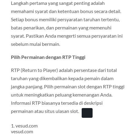
Langkah pertama yang sangat penting adalah
memahami syarat dan ketentuan bonus secara detail.
Setiap bonus memiliki persyaratan taruhan tertentu,
batas penarikan, dan permainan yang memenuhi
syarat. Pastikan Anda mengerti semua persyaratan ini
sebelum mulai bermain.
Pilih Permainan
dengan RTP Tinggi
RTP (Return to Player) adalah persentase dari total
taruhan yang dikembalikan kepada pemain dalam
jangka
panjang. Pilih permainan slot dengan RTP tinggi
untuk meningkatkan peluang kemenangan Anda.
Informasi RTP biasanya tersedia di deskripsi
permainan atau situs ulasan slot.
1.
vesud.com
vesud.com