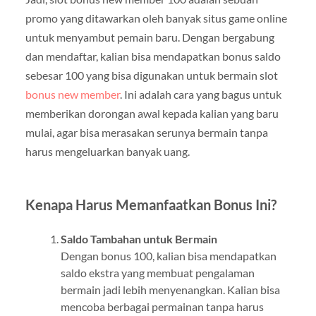
promo yang ditawarkan oleh banyak situs game online
untuk menyambut pemain baru. Dengan bergabung
dan mendaftar, kalian bisa mendapatkan bonus saldo
sebesar 100 yang bisa digunakan untuk bermain slot
bonus new member
. Ini adalah cara yang bagus untuk
memberikan dorongan awal kepada kalian yang baru
mulai, agar bisa merasakan serunya bermain tanpa
harus mengeluarkan banyak uang.
Kenapa Harus Memanfaatkan Bonus Ini?
Saldo Tambahan untuk Bermain
Dengan bonus 100, kalian bisa mendapatkan
saldo ekstra yang membuat pengalaman
bermain jadi lebih menyenangkan. Kalian bisa
mencoba berbagai permainan tanpa harus