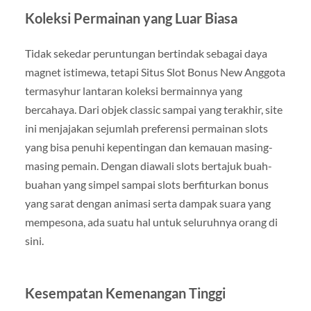
Koleksi Permainan yang Luar Biasa
Tidak sekedar peruntungan bertindak sebagai daya
magnet istimewa, tetapi Situs Slot Bonus New Anggota
termasyhur lantaran koleksi bermainnya yang
bercahaya. Dari objek classic sampai yang terakhir, site
ini menjajakan sejumlah preferensi permainan slots
yang bisa penuhi kepentingan dan kemauan masing-
masing pemain. Dengan diawali slots bertajuk buah-
buahan yang simpel sampai slots berfiturkan bonus
yang sarat dengan animasi serta dampak suara yang
mempesona, ada suatu hal untuk seluruhnya orang di
sini.
Kesempatan Kemenangan Tinggi