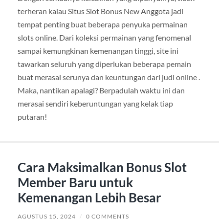
terheran kalau Situs Slot Bonus New Anggota jadi
tempat penting buat beberapa penyuka permainan
slots online. Dari koleksi permainan yang fenomenal
sampai kemungkinan kemenangan tinggi, site ini
tawarkan seluruh yang diperlukan beberapa pemain
buat merasai serunya dan keuntungan dari judi online .
Maka, nantikan apalagi? Berpadulah waktu ini dan
merasai sendiri keberuntungan yang kelak tiap
putaran!
Cara Maksimalkan Bonus Slot
Member Baru untuk
Kemenangan Lebih Besar
AGUSTUS 15, 2024
/
0 COMMENTS