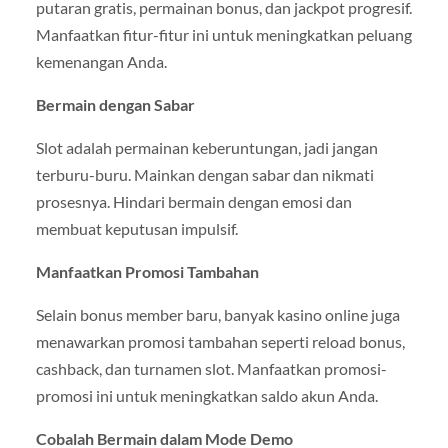
putaran gratis, permainan bonus, dan jackpot progresif.
Manfaatkan fitur-fitur ini untuk meningkatkan peluang
kemenangan Anda.
Bermain dengan Sabar
Slot adalah permainan keberuntungan, jadi jangan
terburu-buru. Mainkan dengan sabar dan nikmati
prosesnya. Hindari bermain dengan emosi dan
membuat keputusan impulsif.
Manfaatkan Promosi Tambahan
Selain bonus member baru, banyak kasino online juga
menawarkan promosi tambahan seperti reload bonus,
cashback, dan turnamen slot. Manfaatkan promosi-
promosi ini untuk meningkatkan saldo akun Anda.
Cobalah Bermain dalam Mode Demo