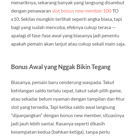
menariknya, sekarang banyak yang langsung disambut
dengan penawaran
slot bonus new member 100
TO
x10. Sekilas mungkin terlihat seperti angka biasa, tapi
bagi yang sudah mencoba, efeknya cukup terasa —
apalagi di fase-fase awal yang biasanya jadi penentu
apakah pemain akan lanjut atau cukup sekali main saja.
Bonus Awal yang Nggak Bikin Tegang
Biasanya, pemain baru cenderung waspada. Takut
kehilangan saldo terlalu cepat, takut salah pilih game,
atau sekadar belum nyaman dengan tampilan dan fitur
slot yang tersedia. Tapi ketika saldo awal langsung
“dipanjangkan” dengan bonus new member, situasinya
jadi jauh lebih santai. Rasanya seperti dikasih
kesempatan kedua (bahkan ketiga), tanpa perlu