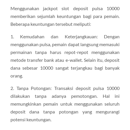
Menggunakan jackpot slot deposit pulsa 10000
memberikan sejumlah keuntungan bagi para pemain.
Beberapa keuntungan tersebut meliputi:
1. Kemudahan dan Keterjangkauan: Dengan
menggunakan pulsa, pemain dapat langsung memasuki
permainan tanpa harus repot-repot menggunakan
metode transfer bank atau e-wallet. Selain itu, deposit
dana sebesar 10000 sangat terjangkau bagi banyak
orang.
2. Tanpa Potongan: Transaksi deposit pulsa 10000
dilakukan tanpa adanya pemotongan. Hal ini
memungkinkan pemain untuk menggunakan seluruh
deposit dana tanpa potongan yang mengurangi
potensi keuntungan.