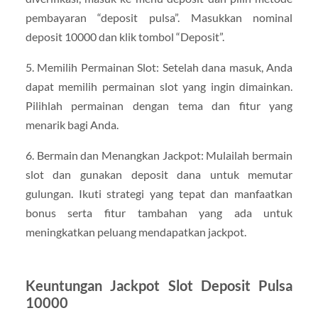
pembayaran “deposit pulsa”. Masukkan nominal
deposit 10000 dan klik tombol “Deposit”.
5. Memilih Permainan Slot: Setelah dana masuk, Anda
dapat memilih permainan slot yang ingin dimainkan.
Pilihlah permainan dengan tema dan fitur yang
menarik bagi Anda.
6. Bermain dan Menangkan Jackpot: Mulailah bermain
slot dan gunakan deposit dana untuk memutar
gulungan. Ikuti strategi yang tepat dan manfaatkan
bonus serta fitur tambahan yang ada untuk
meningkatkan peluang mendapatkan jackpot.
Keuntungan Jackpot Slot Deposit Pulsa
10000