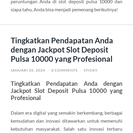
peruntungan Anda di slot deposit pulsa 10000 dan
siapa tahu, Anda bisa menjadi pemenang berikutnya!
Tingkatkan Pendapatan Anda
dengan Jackpot Slot Deposit
Pulsa 10000 yang Profesional
JANUARI 10, 2024
/
0 COMMENTS
/
STICKY
Tingkatkan Pendapatan Anda dengan
Jackpot Slot Deposit Pulsa 10000 yang
Profesional
Dalam era digital yang semakin berkembang, berbagai
kemudahan dan inovasi ditawarkan untuk memenuhi
kebutuhan masyarakat. Salah satu inovasi terbaru