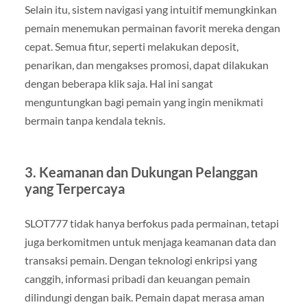
Selain itu, sistem navigasi yang intuitif memungkinkan
pemain menemukan permainan favorit mereka dengan
cepat. Semua fitur, seperti melakukan deposit,
penarikan, dan mengakses promosi, dapat dilakukan
dengan beberapa klik saja. Hal ini sangat
menguntungkan bagi pemain yang ingin menikmati
bermain tanpa kendala teknis.
3. Keamanan dan Dukungan Pelanggan
yang Terpercaya
SLOT777 tidak hanya berfokus pada permainan, tetapi
juga berkomitmen untuk menjaga keamanan data dan
transaksi pemain. Dengan teknologi enkripsi yang
canggih, informasi pribadi dan keuangan pemain
dilindungi dengan baik. Pemain dapat merasa aman