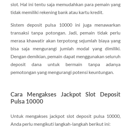
slot. Hal ini tentu saja memudahkan para pemain yang
tidak memiliki rekening bank atau kartu kredit.
Sistem deposit pulsa 10000 ini juga menawarkan
transaksi tanpa potongan. Jadi, pemain tidak perlu
merasa khawatir akan terpotong sejumlah biaya yang
bisa saja mengurangi jumlah modal yang dimiliki.
Dengan demikian, pemain dapat menggunakan seluruh
deposit dana untuk bermain tanpa adanya
pemotongan yang mengurangi potensi keuntungan.
Cara Mengakses Jackpot Slot Deposit
Pulsa 10000
Untuk mengakses jackpot slot deposit pulsa 10000,
Anda perlu mengikuti langkah-langkah berikut ini: