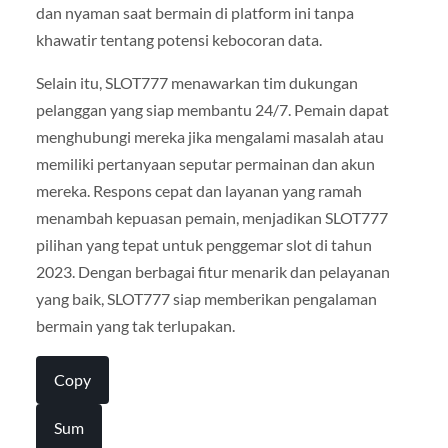
dan nyaman saat bermain di platform ini tanpa
khawatir tentang potensi kebocoran data.
Selain itu, SLOT777 menawarkan tim dukungan
pelanggan yang siap membantu 24/7. Pemain dapat
menghubungi mereka jika mengalami masalah atau
memiliki pertanyaan seputar permainan dan akun
mereka. Respons cepat dan layanan yang ramah
menambah kepuasan pemain, menjadikan SLOT777
pilihan yang tepat untuk penggemar slot di tahun
2023. Dengan berbagai fitur menarik dan pelayanan
yang baik, SLOT777 siap memberikan pengalaman
bermain yang tak terlupakan.
Copy
Sum