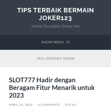
TIPS TERBAIK BERMAIN
JOKER123
Artikel Terupdate Setiap Hari
SHOW MENU
TAG:
DEPOSIT DANA
SLOT777 Hadir dengan
Beragam Fitur Menarik untuk
2023
APRIL 24, 2025
/
0 COMMENTS
/
STICKY