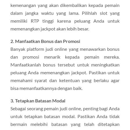
kemenangan yang akan dikembalikan kepada pemain
dalam jangka waktu yang lama. Pilihlah slot yang
memiliki RTP tinggi karena peluang Anda untuk
memenangkan jackpot akan lebih besar.
2. Manfaatkan Bonus dan Promosi
Banyak platform judi online yang menawarkan bonus
dan promosi menarik kepada pemain mereka.
Manfaatkanlah bonus tersebut untuk meningkatkan
peluang Anda memenangkan jackpot. Pastikan untuk
memahami syarat dan ketentuan yang berlaku agar
bisa memanfaatkannya dengan baik.
3. Tetapkan Batasan Modal
Sebagai seorang pemain judi online, penting bagi Anda
untuk tetapkan batasan modal. Pastikan Anda tidak
bermain melebihi batasan yang telah ditetapkan