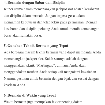
4. Bermain dengan Sabar dan Disiplin
Kunci utama dalam memenangkan jackpot slot adalah kesabaran
dan disiplin dalam bermain. Jangan tergesa-gesa dalam
mengambil keputusan dan tetap fokus pada permainan. Dengan
kesabaran dan disiplin, peluang Anda untuk meraih kemenangan
besar akan semakin besar.
5. Gunakan Teknik Bermain yang Tepat
Ada berbagai macam teknik bermain yang dapat membantu Anda
memenangkan jackpot slot. Salah satunya adalah dengan
menggunakan teknik “Martingale”, di mana Anda akan
menggandakan taruhan Anda setiap kali mengalami kekalahan.
Namun, pastikan untuk bermain dengan bijak dan sesuai dengan
keadaan Anda.
6. Bermain di Waktu yang Tepat
Waktu bermain juga merupakan faktor penting dalam