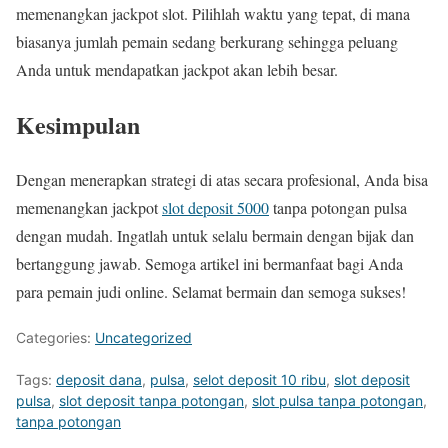
memenangkan jackpot slot. Pilihlah waktu yang tepat, di mana
biasanya jumlah pemain sedang berkurang sehingga peluang
Anda untuk mendapatkan jackpot akan lebih besar.
Kesimpulan
Dengan menerapkan strategi di atas secara profesional, Anda bisa
memenangkan jackpot
slot deposit 5000
tanpa potongan pulsa
dengan mudah. Ingatlah untuk selalu bermain dengan bijak dan
bertanggung jawab. Semoga artikel ini bermanfaat bagi Anda
para pemain judi online. Selamat bermain dan semoga sukses!
Categories:
Uncategorized
Tags:
deposit dana
,
pulsa
,
selot deposit 10 ribu
,
slot deposit
pulsa
,
slot deposit tanpa potongan
,
slot pulsa tanpa potongan
,
tanpa potongan