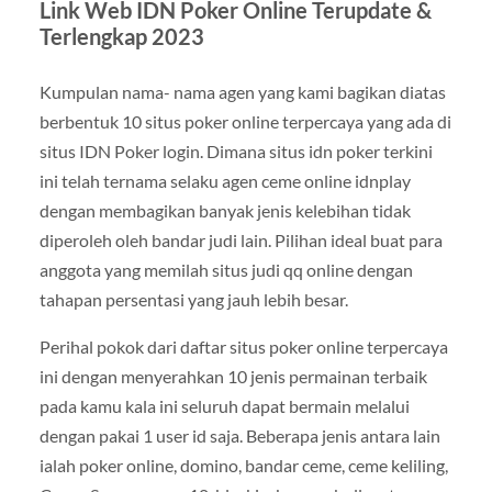
Link Web IDN Poker Online Terupdate &
Terlengkap 2023
Kumpulan nama- nama agen yang kami bagikan diatas
berbentuk 10 situs poker online terpercaya yang ada di
situs IDN Poker login. Dimana situs idn poker terkini
ini telah ternama selaku agen ceme online idnplay
dengan membagikan banyak jenis kelebihan tidak
diperoleh oleh bandar judi lain. Pilihan ideal buat para
anggota yang memilah situs judi qq online dengan
tahapan persentasi yang jauh lebih besar.
Perihal pokok dari daftar situs poker online terpercaya
ini dengan menyerahkan 10 jenis permainan terbaik
pada kamu kala ini seluruh dapat bermain melalui
dengan pakai 1 user id saja. Beberapa jenis antara lain
ialah poker online, domino, bandar ceme, ceme keliling,