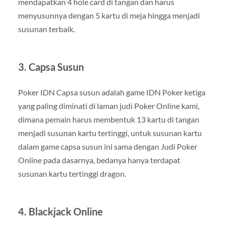
mendapatkan 4 hole card di tangan dan harus
menyusunnya dengan 5 kartu di meja hingga menjadi
susunan terbaik.
3. Capsa Susun
Poker IDN Capsa susun adalah game IDN Poker ketiga
yang paling diminati di laman judi Poker Online kami,
dimana pemain harus membentuk 13 kartu di tangan
menjadi susunan kartu tertinggi, untuk susunan kartu
dalam game capsa susun ini sama dengan Judi Poker
Online pada dasarnya, bedanya hanya terdapat
susunan kartu tertinggi dragon.
4. Blackjack Online