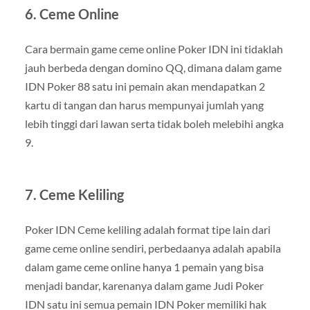
6. Ceme Online
Cara bermain game ceme online Poker IDN ini tidaklah
jauh berbeda dengan domino QQ, dimana dalam game
IDN Poker 88 satu ini pemain akan mendapatkan 2
kartu di tangan dan harus mempunyai jumlah yang
lebih tinggi dari lawan serta tidak boleh melebihi angka
9.
7. Ceme Keliling
Poker IDN Ceme keliling adalah format tipe lain dari
game ceme online sendiri, perbedaanya adalah apabila
dalam game ceme online hanya 1 pemain yang bisa
menjadi bandar, karenanya dalam game Judi Poker
IDN satu ini semua pemain IDN Poker memiliki hak