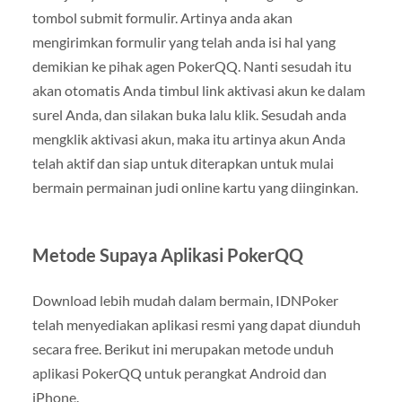
tombol submit formulir. Artinya anda akan
mengirimkan formulir yang telah anda isi hal yang
demikian ke pihak agen PokerQQ. Nanti sesudah itu
akan otomatis Anda timbul link aktivasi akun ke dalam
surel Anda, dan silakan buka lalu klik. Sesudah anda
mengklik aktivasi akun, maka itu artinya akun Anda
telah aktif dan siap untuk diterapkan untuk mulai
bermain permainan judi online kartu yang diinginkan.
Metode Supaya Aplikasi PokerQQ
Download lebih mudah dalam bermain, IDNPoker
telah menyediakan aplikasi resmi yang dapat diunduh
secara free. Berikut ini merupakan metode unduh
aplikasi PokerQQ untuk perangkat Android dan
iPhone.