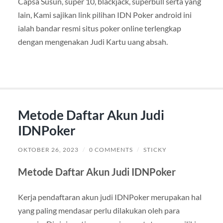
Capsa Susun, super 10, blackjack, superbull serta yang
lain, Kami sajikan link pilihan IDN Poker android ini
ialah bandar resmi situs poker online terlengkap
dengan mengenakan Judi Kartu uang absah.
Metode Daftar Akun Judi
IDNPoker
OKTOBER 26, 2023
/
0 COMMENTS
/
STICKY
Metode Daftar Akun Judi IDNPoker
Kerja pendaftaran akun judi IDNPoker merupakan hal
yang paling mendasar perlu dilakukan oleh para