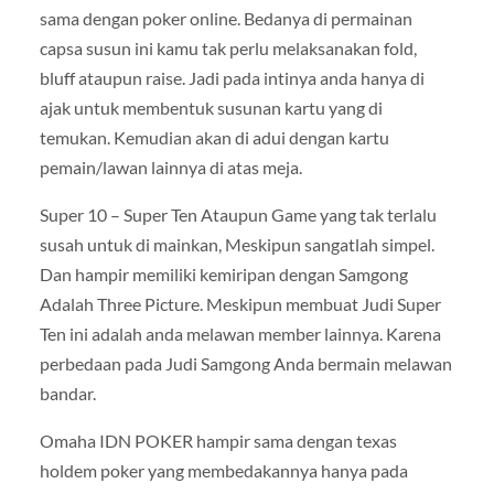
sama dengan poker online. Bedanya di permainan
capsa susun ini kamu tak perlu melaksanakan fold,
bluff ataupun raise. Jadi pada intinya anda hanya di
ajak untuk membentuk susunan kartu yang di
temukan. Kemudian akan di adui dengan kartu
pemain/lawan lainnya di atas meja.
Super 10 – Super Ten Ataupun Game yang tak terlalu
susah untuk di mainkan, Meskipun sangatlah simpel.
Dan hampir memiliki kemiripan dengan Samgong
Adalah Three Picture. Meskipun membuat Judi Super
Ten ini adalah anda melawan member lainnya. Karena
perbedaan pada Judi Samgong Anda bermain melawan
bandar.
Omaha IDN POKER hampir sama dengan texas
holdem poker yang membedakannya hanya pada