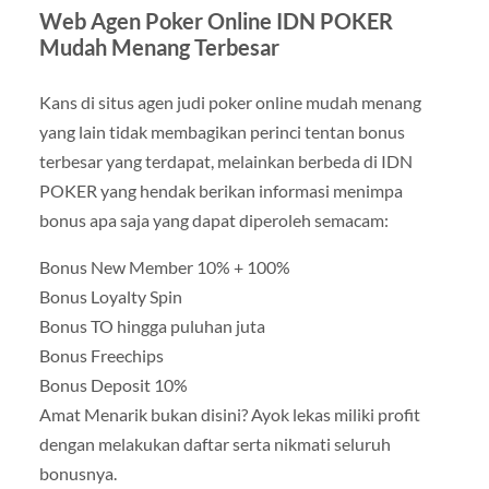
Web Agen Poker Online IDN POKER
Mudah Menang Terbesar
Kans di situs agen judi poker online mudah menang
yang lain tidak membagikan perinci tentan bonus
terbesar yang terdapat, melainkan berbeda di IDN
POKER yang hendak berikan informasi menimpa
bonus apa saja yang dapat diperoleh semacam:
Bonus New Member 10% + 100%
Bonus Loyalty Spin
Bonus TO hingga puluhan juta
Bonus Freechips
Bonus Deposit 10%
Amat Menarik bukan disini? Ayok lekas miliki profit
dengan melakukan daftar serta nikmati seluruh
bonusnya.