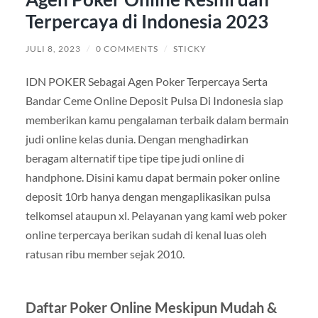
Terpercaya di Indonesia 2023
JULI 8, 2023
/
0 COMMENTS
/
STICKY
IDN POKER Sebagai Agen Poker Terpercaya Serta
Bandar Ceme Online Deposit Pulsa Di Indonesia siap
memberikan kamu pengalaman terbaik dalam bermain
judi online kelas dunia. Dengan menghadirkan
beragam alternatif tipe tipe tipe judi online di
handphone. Disini kamu dapat bermain poker online
deposit 10rb hanya dengan mengaplikasikan pulsa
telkomsel ataupun xl. Pelayanan yang kami web poker
online terpercaya berikan sudah di kenal luas oleh
ratusan ribu member sejak 2010.
Daftar Poker Online Meskipun Mudah &