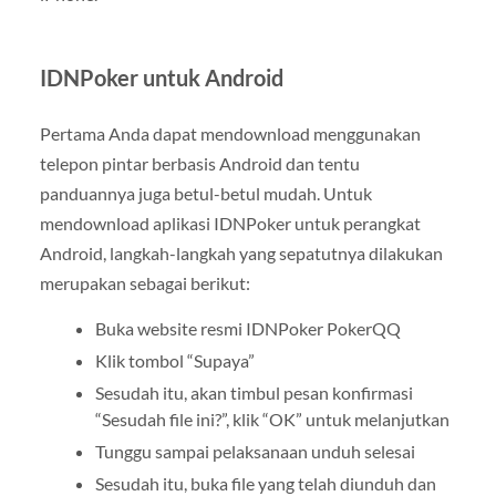
IDNPoker untuk Android
Pertama Anda dapat mendownload menggunakan
telepon pintar berbasis Android dan tentu
panduannya juga betul-betul mudah. Untuk
mendownload aplikasi IDNPoker untuk perangkat
Android, langkah-langkah yang sepatutnya dilakukan
merupakan sebagai berikut:
Buka website resmi IDNPoker PokerQQ
Klik tombol “Supaya”
Sesudah itu, akan timbul pesan konfirmasi
“Sesudah file ini?”, klik “OK” untuk melanjutkan
Tunggu sampai pelaksanaan unduh selesai
Sesudah itu, buka file yang telah diunduh dan