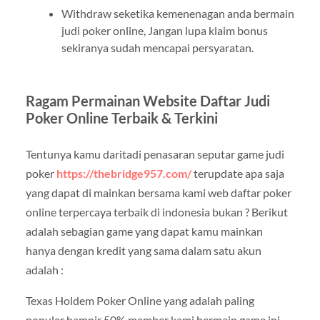
Withdraw seketika kemenenagan anda bermain
judi poker online, Jangan lupa klaim bonus
sekiranya sudah mencapai persyaratan.
Ragam Permainan Website Daftar Judi
Poker Online Terbaik & Terkini
Tentunya kamu daritadi penasaran seputar game judi
poker
https://thebridge957.com/
terupdate apa saja
yang dapat di mainkan bersama kami web daftar poker
online terpercaya terbaik di indonesia bukan ? Berikut
adalah sebagian game yang dapat kamu mainkan
hanya dengan kredit yang sama dalam satu akun
adalah :
Texas Holdem Poker Online yang adalah paling
populer hampir 50% member kami bermain game ini.