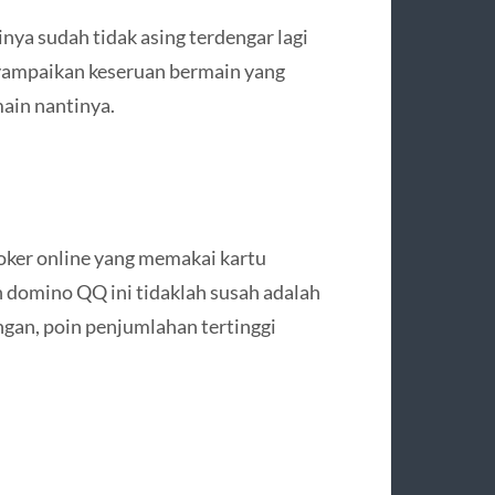
inya sudah tidak asing terdengar lagi
yampaikan keseruan bermain yang
ain nantinya.
ker online yang memakai kartu
 domino QQ ini tidaklah susah adalah
gan, poin penjumlahan tertinggi