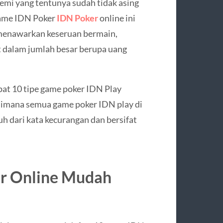
remi yang tentunya sudah tidak asing
 game IDN Poker
IDN Poker
online ini
 menawarkan keseruan bermain,
t dalam jumlah besar berupa uang
at 10 tipe game poker IDN Play
 dimana semua game poker IDN play di
uh dari kata kecurangan dan bersifat
r Online Mudah