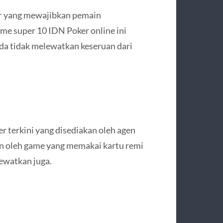
er yang mewajibkan pemain
me super 10 IDN Poker online ini
da tidak melewatkan keseruan dari
r terkini yang disediakan oleh agen
an oleh game yang memakai kartu remi
lewatkan juga.