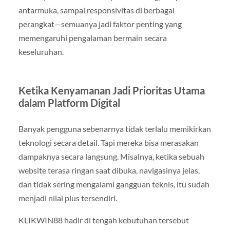
antarmuka, sampai responsivitas di berbagai
perangkat—semuanya jadi faktor penting yang
memengaruhi pengalaman bermain secara
keseluruhan.
Ketika Kenyamanan Jadi Prioritas Utama
dalam Platform Digital
Banyak pengguna sebenarnya tidak terlalu memikirkan
teknologi secara detail. Tapi mereka bisa merasakan
dampaknya secara langsung. Misalnya, ketika sebuah
website terasa ringan saat dibuka, navigasinya jelas,
dan tidak sering mengalami gangguan teknis, itu sudah
menjadi nilai plus tersendiri.
KLIKWIN88 hadir di tengah kebutuhan tersebut