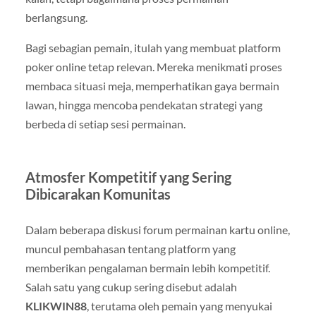
berlangsung.
Bagi sebagian pemain, itulah yang membuat platform
poker online tetap relevan. Mereka menikmati proses
membaca situasi meja, memperhatikan gaya bermain
lawan, hingga mencoba pendekatan strategi yang
berbeda di setiap sesi permainan.
Atmosfer Kompetitif yang Sering
Dibicarakan Komunitas
Dalam beberapa diskusi forum permainan kartu online,
muncul pembahasan tentang platform yang
memberikan pengalaman bermain lebih kompetitif.
Salah satu yang cukup sering disebut adalah
KLIKWIN88
, terutama oleh pemain yang menyukai