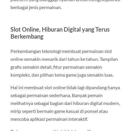
berbagai jenis permainan.
Slot Online, Hiburan Digital yang Terus
Berkembang
Perkembangan teknologi membuat permainan slot
online semakin menarik dari tahun ke tahun. Tampilan
grafis semakin detail, fitur permainan semakin
kompleks, dan pilihan tema game juga semakin luas.
Hal ini membuat slot online tidak lagi dipandang hanya
sebagai permainan sederhana. Banyak pemain
melihatnya sebagai bagian dari hiburan digital modern,
mirip seperti bermain game kasual di ponsel atau
mencoba aplikasi permainan interaktif.