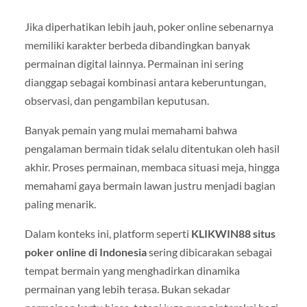
Jika diperhatikan lebih jauh, poker online sebenarnya
memiliki karakter berbeda dibandingkan banyak
permainan digital lainnya. Permainan ini sering
dianggap sebagai kombinasi antara keberuntungan,
observasi, dan pengambilan keputusan.
Banyak pemain yang mulai memahami bahwa
pengalaman bermain tidak selalu ditentukan oleh hasil
akhir. Proses permainan, membaca situasi meja, hingga
memahami gaya bermain lawan justru menjadi bagian
paling menarik.
Dalam konteks ini, platform seperti
KLIKWIN88 situs
poker online di Indonesia
sering dibicarakan sebagai
tempat bermain yang menghadirkan dinamika
permainan yang lebih terasa. Bukan sekadar