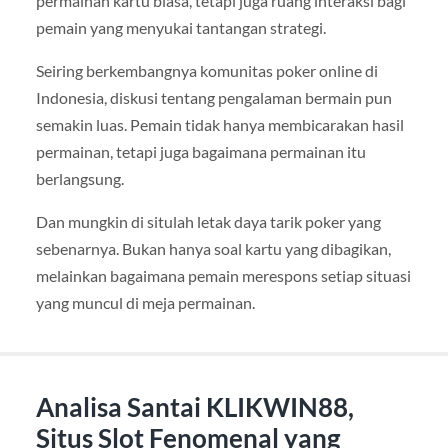
permainan kartu biasa, tetapi juga ruang interaksi bagi
pemain yang menyukai tantangan strategi.
Seiring berkembangnya komunitas poker online di
Indonesia, diskusi tentang pengalaman bermain pun
semakin luas. Pemain tidak hanya membicarakan hasil
permainan, tetapi juga bagaimana permainan itu
berlangsung.
Dan mungkin di situlah letak daya tarik poker yang
sebenarnya. Bukan hanya soal kartu yang dibagikan,
melainkan bagaimana pemain merespons setiap situasi
yang muncul di meja permainan.
Analisa Santai KLIKWIN88,
Situs Slot Fenomenal yang