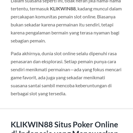
Dalam suasana seperti ini, tidak heran jika nama-nama
tertentu, termasuk
KLIKWIN88
, kadang muncul dalam
percakapan komunitas pemain slot online. Biasanya
bukan sekadar karena permainan itu sendiri, tetapi
karena pengalaman bermain yang terasa nyaman bagi
sebagian pemain.
Pada akhirnya, dunia slot online selalu dipenuhi rasa
penasaran dan eksplorasi. Setiap pemain punya cara
sendiri menikmati permainan—ada yang fokus mencari
game favorit, ada juga yang sekadar menikmati
suasana santai sambil mencoba keberuntungan di
berbagai slot yang tersedia.
KLIKWIN88 Situs Poker Online