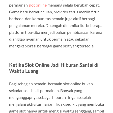
permainan
slot online
memang selalu berubah cepat.
Game baru bermunculan, provider terus merilis fitur
berbeda, dan komunitas pemain juga aktif berbagi
pengalaman mereka. Di tengah dinamika itu, beberapa
platform tiba-tiba menjadi bahan pembicaraan karena
dianggap nyaman untuk bermain atau sekadar
mengeksplorasi berbagai game slot yang tersedia.
Ketika Slot Online Jadi Hiburan Santai di
Waktu Luang
Bagi sebagian pemain, bermain slot online bukan
sekadar soal hasil permainan. Banyak yang
menganggapnya sebagai hiburan ringan setelah
menjalani aktivitas harian. Tidak sedikit yang membuka
game slot hanya untuk mengisi waktu senggang, sambil