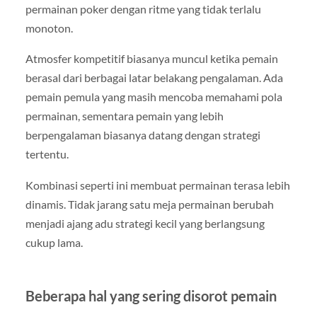
permainan poker dengan ritme yang tidak terlalu
monoton.
Atmosfer kompetitif biasanya muncul ketika pemain
berasal dari berbagai latar belakang pengalaman. Ada
pemain pemula yang masih mencoba memahami pola
permainan, sementara pemain yang lebih
berpengalaman biasanya datang dengan strategi
tertentu.
Kombinasi seperti ini membuat permainan terasa lebih
dinamis. Tidak jarang satu meja permainan berubah
menjadi ajang adu strategi kecil yang berlangsung
cukup lama.
Beberapa hal yang sering disorot pemain