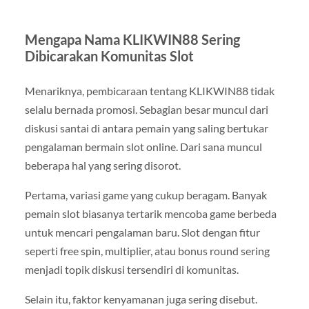
Mengapa Nama KLIKWIN88 Sering
Dibicarakan Komunitas Slot
Menariknya, pembicaraan tentang KLIKWIN88 tidak
selalu bernada promosi. Sebagian besar muncul dari
diskusi santai di antara pemain yang saling bertukar
pengalaman bermain slot online. Dari sana muncul
beberapa hal yang sering disorot.
Pertama, variasi game yang cukup beragam. Banyak
pemain slot biasanya tertarik mencoba game berbeda
untuk mencari pengalaman baru. Slot dengan fitur
seperti free spin, multiplier, atau bonus round sering
menjadi topik diskusi tersendiri di komunitas.
Selain itu, faktor kenyamanan juga sering disebut.