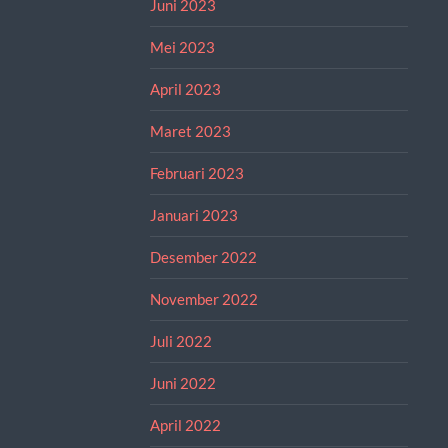
Juni 2023
Mei 2023
April 2023
Maret 2023
Februari 2023
Januari 2023
Desember 2022
November 2022
Juli 2022
Juni 2022
April 2022