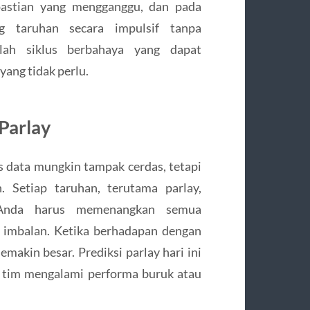
pastian yang mengganggu, dan pada
 taruhan secara impulsif tanpa
lah siklus berbahaya yang dapat
ang tidak perlu.
Parlay
s data mungkin tampak cerdas, tetapi
. Setiap taruhan, terutama parlay,
 Anda harus memenangkan semua
 imbalan. Ketika berhadapan dengan
emakin besar. Prediksi parlay hari ini
u tim mengalami performa buruk atau