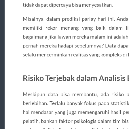
tidak dapat dipercaya bisa menyesatkan.
Misalnya, dalam prediksi parlay hari ini, An
memiliki rekor menang yang baik dalam li
bagaimana jika lawan mereka malam ini adalah 
pernah mereka hadapi sebelumnya? Data dapat
selalu mencerminkan realitas yang kompleks di 
Risiko Terjebak dalam Analisis
Meskipun data bisa membantu, ada risiko b
berlebihan. Terlalu banyak fokus pada statis
hal mendasar yang juga memengaruhi hasil per
pelatih, bahkan faktor psikologis dalam tim b