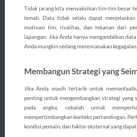
Tidak jarang kita menyaksikan tim-tim besar te
lemah. Data tidak selalu dapat menjelaskan 
motivasi tim, rivalitas, dan tekanan dari p
lapangan. Jika Anda hanya mengandalkan data
Anda mungkin sedang merencanakan kegagalan
Membangun Strategi yang Sei
Jika Anda masih tertarik untuk memanfaatka
penting untuk mengembangkan strategi yang s
pada angka, cobalah untuk memperha
mempertimbangkan konteks pertandingan. Perha
kondisi pemain, dan faktor eksternal yang dapa