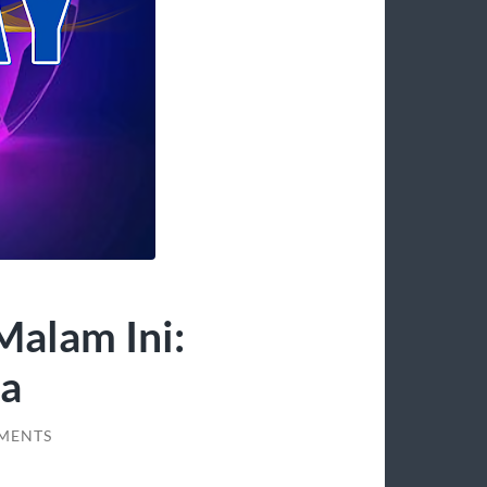
Malam Ini:
ta
MENTS