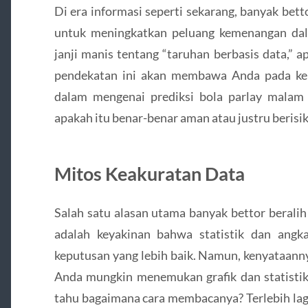
Di era informasi seperti sekarang, banyak be
untuk meningkatkan peluang kemenangan dal
janji manis tentang “taruhan berbasis data,”
pendekatan ini akan membawa Anda pada keb
dalam mengenai prediksi bola parlay malam i
apakah itu benar-benar aman atau justru berisik
Mitos Keakuratan Data
Salah satu alasan utama banyak bettor beralih 
adalah keyakinan bahwa statistik dan an
keputusan yang lebih baik. Namun, kenyataanny
Anda mungkin menemukan grafik dan statisti
tahu bagaimana cara membacanya? Terlebih lagi