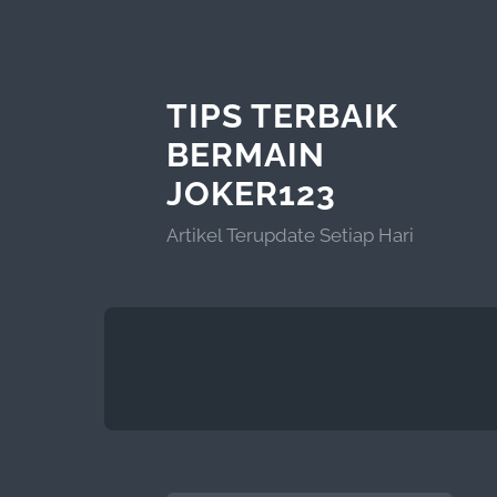
TIPS TERBAIK
BERMAIN
JOKER123
Artikel Terupdate Setiap Hari