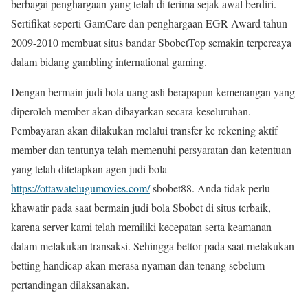
berbagai penghargaan yang telah di terima sejak awal berdiri.
Sertifikat seperti GamCare dan penghargaan EGR Award tahun
2009-2010 membuat situs bandar SbobetTop semakin terpercaya
dalam bidang gambling international gaming.
Dengan bermain judi bola uang asli berapapun kemenangan yang
diperoleh member akan dibayarkan secara keseluruhan.
Pembayaran akan dilakukan melalui transfer ke rekening aktif
member dan tentunya telah memenuhi persyaratan dan ketentuan
yang telah ditetapkan agen judi bola
https://ottawatelugumovies.com/
sbobet88. Anda tidak perlu
khawatir pada saat bermain judi bola Sbobet di situs terbaik,
karena server kami telah memiliki kecepatan serta keamanan
dalam melakukan transaksi. Sehingga bettor pada saat melakukan
betting handicap akan merasa nyaman dan tenang sebelum
pertandingan dilaksanakan.