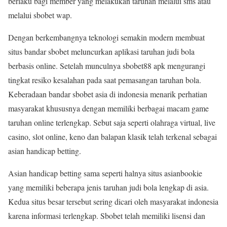
berlaku bagi member yang melakukan taruhan melalui sms atau
melalui sbobet wap.
Dengan berkembangnya teknologi semakin modern membuat
situs bandar sbobet meluncurkan aplikasi taruhan judi bola
berbasis online. Setelah munculnya sbobet88 apk mengurangi
tingkat resiko kesalahan pada saat pemasangan taruhan bola.
Keberadaan bandar sbobet asia di indonesia menarik perhatian
masyarakat khususnya dengan memiliki berbagai macam game
taruhan online terlengkap. Sebut saja seperti olahraga virtual, live
casino, slot online, keno dan balapan klasik telah terkenal sebagai
asian handicap betting.
Asian handicap betting sama seperti halnya situs asianbookie
yang memiliki beberapa jenis taruhan judi bola lengkap di asia.
Kedua situs besar tersebut sering dicari oleh masyarakat indonesia
karena informasi terlengkap. Sbobet telah memiliki lisensi dan