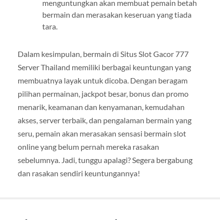
menguntungkan akan membuat pemain betah
bermain dan merasakan keseruan yang tiada
tara.
Dalam kesimpulan, bermain di Situs Slot Gacor 777
Server Thailand memiliki berbagai keuntungan yang
membuatnya layak untuk dicoba. Dengan beragam
pilihan permainan, jackpot besar, bonus dan promo
menarik, keamanan dan kenyamanan, kemudahan
akses, server terbaik, dan pengalaman bermain yang
seru, pemain akan merasakan sensasi bermain slot
online yang belum pernah mereka rasakan
sebelumnya. Jadi, tunggu apalagi? Segera bergabung
dan rasakan sendiri keuntungannya!