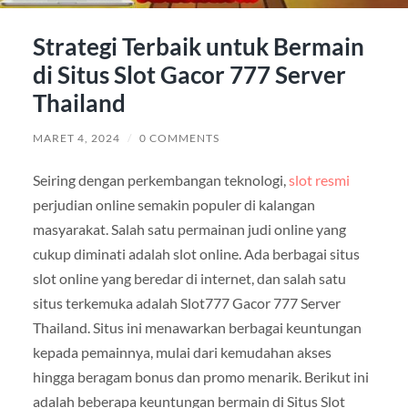
Strategi Terbaik untuk Bermain
di Situs Slot Gacor 777 Server
Thailand
MARET 4, 2024
/
0 COMMENTS
Seiring dengan perkembangan teknologi,
slot resmi
perjudian online semakin populer di kalangan
masyarakat. Salah satu permainan judi online yang
cukup diminati adalah slot online. Ada berbagai situs
slot online yang beredar di internet, dan salah satu
situs terkemuka adalah Slot777 Gacor 777 Server
Thailand. Situs ini menawarkan berbagai keuntungan
kepada pemainnya, mulai dari kemudahan akses
hingga beragam bonus dan promo menarik. Berikut ini
adalah beberapa keuntungan bermain di Situs Slot