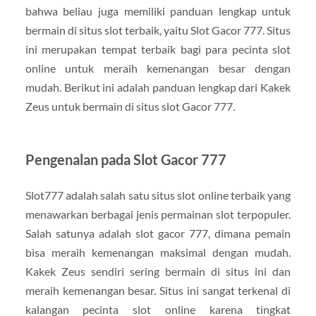
bahwa beliau juga memiliki panduan lengkap untuk
bermain di situs slot terbaik, yaitu Slot Gacor 777. Situs
ini merupakan tempat terbaik bagi para pecinta slot
online untuk meraih kemenangan besar dengan
mudah. Berikut ini adalah panduan lengkap dari Kakek
Zeus untuk bermain di situs slot Gacor 777.
Pengenalan pada Slot Gacor 777
Slot777 adalah salah satu situs slot online terbaik yang
menawarkan berbagai jenis permainan slot terpopuler.
Salah satunya adalah slot gacor 777, dimana pemain
bisa meraih kemenangan maksimal dengan mudah.
Kakek Zeus sendiri sering bermain di situs ini dan
meraih kemenangan besar. Situs ini sangat terkenal di
kalangan pecinta slot online karena tingkat