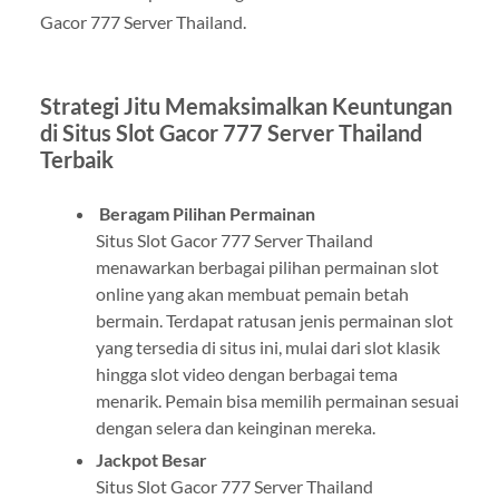
Gacor 777 Server Thailand.
Strategi Jitu Memaksimalkan Keuntungan
di Situs Slot Gacor 777 Server Thailand
Terbaik
Beragam Pilihan Permainan
Situs Slot Gacor 777 Server Thailand
menawarkan berbagai pilihan permainan slot
online yang akan membuat pemain betah
bermain. Terdapat ratusan jenis permainan slot
yang tersedia di situs ini, mulai dari slot klasik
hingga slot video dengan berbagai tema
menarik. Pemain bisa memilih permainan sesuai
dengan selera dan keinginan mereka.
Jackpot Besar
Situs Slot Gacor 777 Server Thailand