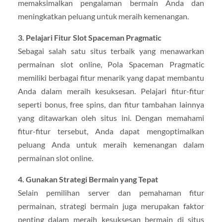
memaksimalkan pengalaman bermain Anda dan
meningkatkan peluang untuk meraih kemenangan.
3. Pelajari Fitur Slot Spaceman Pragmatic
Sebagai salah satu situs terbaik yang menawarkan
permainan slot online, Pola Spaceman Pragmatic
memiliki berbagai fitur menarik yang dapat membantu
Anda dalam meraih kesuksesan. Pelajari fitur-fitur
seperti bonus, free spins, dan fitur tambahan lainnya
yang ditawarkan oleh situs ini. Dengan memahami
fitur-fitur tersebut, Anda dapat mengoptimalkan
peluang Anda untuk meraih kemenangan dalam
permainan slot online.
4. Gunakan Strategi Bermain yang Tepat
Selain pemilihan server dan pemahaman fitur
permainan, strategi bermain juga merupakan faktor
penting dalam meraih kesuksesan bermain di situs