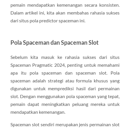
pemain mendapatkan kemenangan secara konsisten.
Dalam artikel ini, kita akan membahas rahasia sukses
dari situs pola predictor spaceman ini.
Pola Spaceman dan Spaceman Slot
Sebelum kita masuk ke rahasia sukses dari situs
Spaceman Pragmatic 2024, penting untuk memahami
apa itu pola spaceman dan spaceman slot. Pola
spaceman adalah strategi atau formula khusus yang
digunakan untuk memprediksi hasil dari permainan
slot. Dengan menggunakan pola spaceman yang tepat,
pemain dapat meningkatkan peluang mereka untuk
mendapatkan kemenangan.
Spaceman slot sendiri merupakan jenis permainan slot