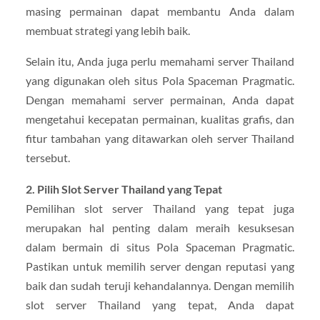
masing permainan dapat membantu Anda dalam
membuat strategi yang lebih baik.
Selain itu, Anda juga perlu memahami server Thailand
yang digunakan oleh situs Pola Spaceman Pragmatic.
Dengan memahami server permainan, Anda dapat
mengetahui kecepatan permainan, kualitas grafis, dan
fitur tambahan yang ditawarkan oleh server Thailand
tersebut.
2. Pilih Slot Server Thailand yang Tepat
Pemilihan slot server Thailand yang tepat juga
merupakan hal penting dalam meraih kesuksesan
dalam bermain di situs Pola Spaceman Pragmatic.
Pastikan untuk memilih server dengan reputasi yang
baik dan sudah teruji kehandalannya. Dengan memilih
slot server Thailand yang tepat, Anda dapat