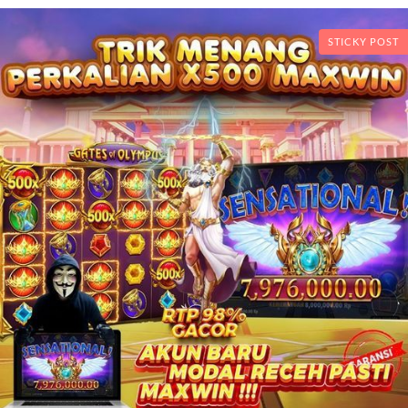
STICKY POST