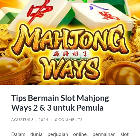
Tips Bermain Slot Mahjong
Ways 2 & 3 untuk Pemula
AGUSTUS 31, 2024
/
0 COMMENTS
Dalam dunia perjudian online, permainan slot