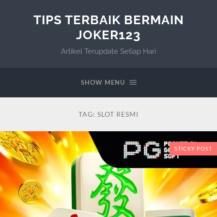
TIPS TERBAIK BERMAIN
JOKER123
Artikel Terupdate Setiap Hari
SHOW MENU
TAG:
SLOT RESMI
STICKY POST