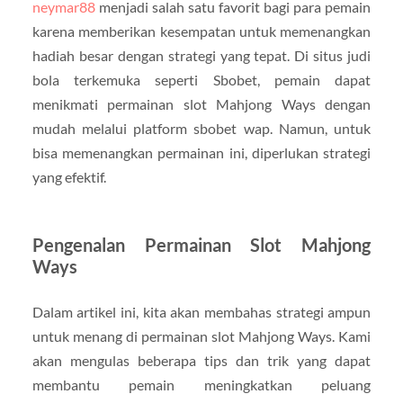
neymar88
menjadi salah satu favorit bagi para pemain
karena memberikan kesempatan untuk memenangkan
hadiah besar dengan strategi yang tepat. Di situs judi
bola terkemuka seperti Sbobet, pemain dapat
menikmati permainan slot Mahjong Ways dengan
mudah melalui platform sbobet wap. Namun, untuk
bisa memenangkan permainan ini, diperlukan strategi
yang efektif.
Pengenalan Permainan Slot Mahjong
Ways
Dalam artikel ini, kita akan membahas strategi ampun
untuk menang di permainan slot Mahjong Ways. Kami
akan mengulas beberapa tips dan trik yang dapat
membantu pemain meningkatkan peluang