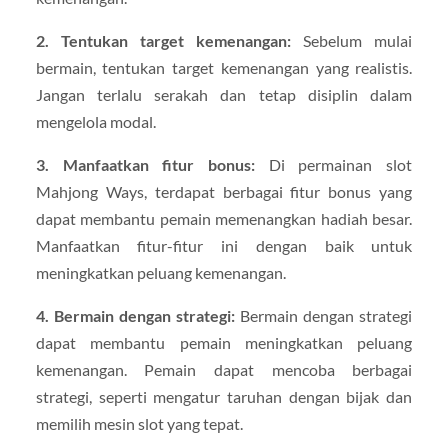
2. Tentukan target kemenangan:
Sebelum mulai
bermain, tentukan target kemenangan yang realistis.
Jangan terlalu serakah dan tetap disiplin dalam
mengelola modal.
3. Manfaatkan fitur bonus:
Di permainan slot
Mahjong Ways, terdapat berbagai fitur bonus yang
dapat membantu pemain memenangkan hadiah besar.
Manfaatkan fitur-fitur ini dengan baik untuk
meningkatkan peluang kemenangan.
4. Bermain dengan strategi:
Bermain dengan strategi
dapat membantu pemain meningkatkan peluang
kemenangan. Pemain dapat mencoba berbagai
strategi, seperti mengatur taruhan dengan bijak dan
memilih mesin slot yang tepat.