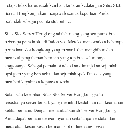
Tetapi, tidak harus resah kembali, lantaran kedatangan Situs Slot
Server Hongkong akan menjawab semua keperluan Anda
bertindak sebagai pecinta slot online.
Situs Slot Server Hongkong adalah ruang yang sempurna buat
beberapa pemain slot di Indonesia. Mereka menawarkan beberapa
permainan slot hongkong yang menarik dan menghibur, dan
memikul pengalaman bermain yang top buat seluruhnya
anggotanya. Sebagai pemain, Anda akan dimanjakan sejumlah
opsi game yang beraneka, dan sejumlah spek fantastis yang
memberi keyakinan kepuasan Anda.
Salah satu kelebihan Situs Slot Server Hongkong yaitu
tersedianya server terbaik yang memikul kestabilan dan keamanan
ketika bermain. Dengan memanfaatkan slot server Hongkong,
Anda dapat bermain dengan nyaman serta tanpa kendala, dan
merasakan kesan-kesan bermain slot online yang nggak