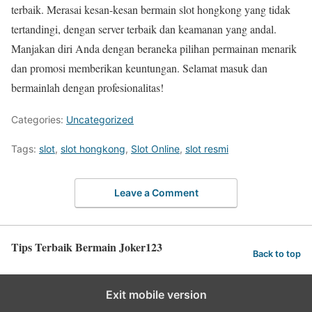
terbaik. Merasai kesan-kesan bermain slot hongkong yang tidak
tertandingi, dengan server terbaik dan keamanan yang andal.
Manjakan diri Anda dengan beraneka pilihan permainan menarik
dan promosi memberikan keuntungan. Selamat masuk dan
bermainlah dengan profesionalitas!
Categories:
Uncategorized
Tags:
slot
,
slot hongkong
,
Slot Online
,
slot resmi
Leave a Comment
Tips Terbaik Bermain Joker123
Back to top
Exit mobile version