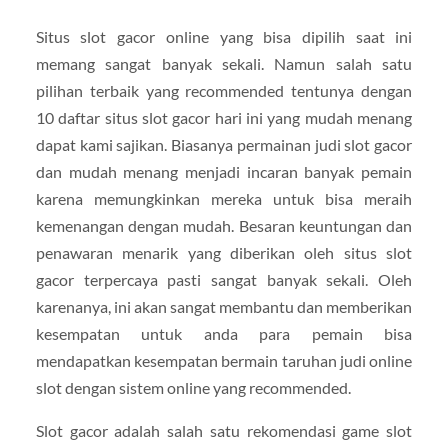
Situs slot gacor online yang bisa dipilih saat ini
memang sangat banyak sekali. Namun salah satu
pilihan terbaik yang recommended tentunya dengan
10 daftar situs slot gacor hari ini yang mudah menang
dapat kami sajikan. Biasanya permainan judi slot gacor
dan mudah menang menjadi incaran banyak pemain
karena memungkinkan mereka untuk bisa meraih
kemenangan dengan mudah. Besaran keuntungan dan
penawaran menarik yang diberikan oleh situs slot
gacor terpercaya pasti sangat banyak sekali. Oleh
karenanya, ini akan sangat membantu dan memberikan
kesempatan untuk anda para pemain bisa
mendapatkan kesempatan bermain taruhan judi online
slot dengan sistem online yang recommended.
Slot gacor adalah salah satu rekomendasi game slot