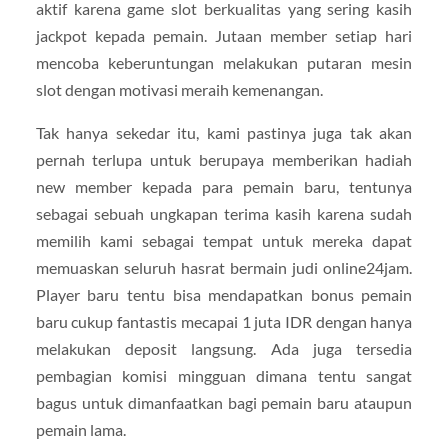
aktif karena game slot berkualitas yang sering kasih
jackpot kepada pemain. Jutaan member setiap hari
mencoba keberuntungan melakukan putaran mesin
slot dengan motivasi meraih kemenangan.
Tak hanya sekedar itu, kami pastinya juga tak akan
pernah terlupa untuk berupaya memberikan hadiah
new member kepada para pemain baru, tentunya
sebagai sebuah ungkapan terima kasih karena sudah
memilih kami sebagai tempat untuk mereka dapat
memuaskan seluruh hasrat bermain judi online24jam.
Player baru tentu bisa mendapatkan bonus pemain
baru cukup fantastis mecapai 1 juta IDR dengan hanya
melakukan deposit langsung. Ada juga tersedia
pembagian komisi mingguan dimana tentu sangat
bagus untuk dimanfaatkan bagi pemain baru ataupun
pemain lama.