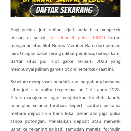
Bagi pecinta judi online sejati, anda bisa mengecek
ulasan di sosial
slot deposit pulsa 10000
forum
mengenai situs Slot Bonus Member Baru dari pemain
lain. Ucapan bakal sering dilihat pembaca, bahwa kami
daftar situs judi slot gacor terbaru 2023 yang
mempunyai pilihan game slot online terbaik saat ini.
Sebelum memproses pendaftaran, bergabung bersama
situs judi slot online terpercaya no 1 di tahun 2023.
Pihak manajemen ingin menjelaskan terlebih dahulu
nilai plus selama taruhan. Seperti contoh pertama
metode deposit via bank lokal besar dan juga pulsa
tanpa potongan. Melakukan deposit atau menarik
uang ke rekening pribadi semudah mengisi formulir.