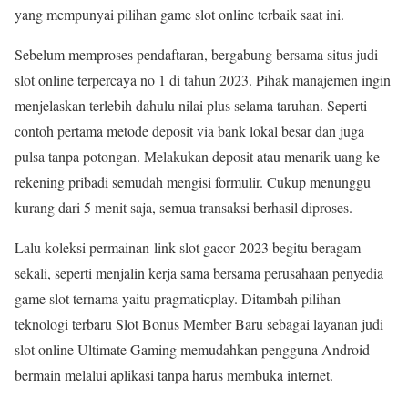
yang mempunyai pilihan game slot online terbaik saat ini.
Sebelum memproses pendaftaran, bergabung bersama situs judi
slot online terpercaya no 1 di tahun 2023. Pihak manajemen ingin
menjelaskan terlebih dahulu nilai plus selama taruhan. Seperti
contoh pertama metode deposit via bank lokal besar dan juga
pulsa tanpa potongan. Melakukan deposit atau menarik uang ke
rekening pribadi semudah mengisi formulir. Cukup menunggu
kurang dari 5 menit saja, semua transaksi berhasil diproses.
Lalu koleksi permainan link slot gacor 2023 begitu beragam
sekali, seperti menjalin kerja sama bersama perusahaan penyedia
game slot ternama yaitu pragmaticplay. Ditambah pilihan
teknologi terbaru Slot Bonus Member Baru sebagai layanan judi
slot online Ultimate Gaming memudahkan pengguna Android
bermain melalui aplikasi tanpa harus membuka internet.