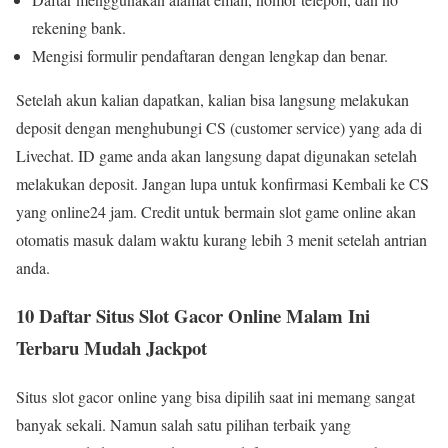
rekening bank.
Mengisi formulir pendaftaran dengan lengkap dan benar.
Setelah akun kalian dapatkan, kalian bisa langsung melakukan
deposit dengan menghubungi CS (customer service) yang ada di
Livechat. ID game anda akan langsung dapat digunakan setelah
melakukan deposit. Jangan lupa untuk konfirmasi Kembali ke CS
yang online24 jam. Credit untuk bermain slot game online akan
otomatis masuk dalam waktu kurang lebih 3 menit setelah antrian
anda.
10 Daftar Situs Slot Gacor Online Malam Ini
Terbaru Mudah Jackpot
Situs slot gacor online yang bisa dipilih saat ini memang sangat
banyak sekali. Namun salah satu pilihan terbaik yang