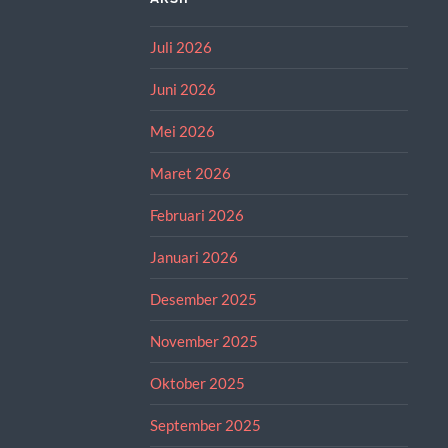
Juli 2026
Juni 2026
Mei 2026
Maret 2026
Februari 2026
Januari 2026
Desember 2025
November 2025
Oktober 2025
September 2025