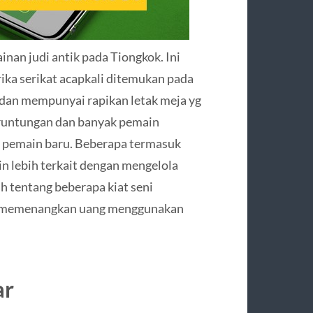
nan judi antik pada Tiongkok. Ini
ika serikat acapkali ditemukan pada
u dan mempunyai rapikan letak meja yg
eruntungan dan banyak pemain
t pemain baru. Beberapa termasuk
n lebih terkait dengan mengelola
 tentang beberapa kiat seni
a memenangkan uang menggunakan
ar