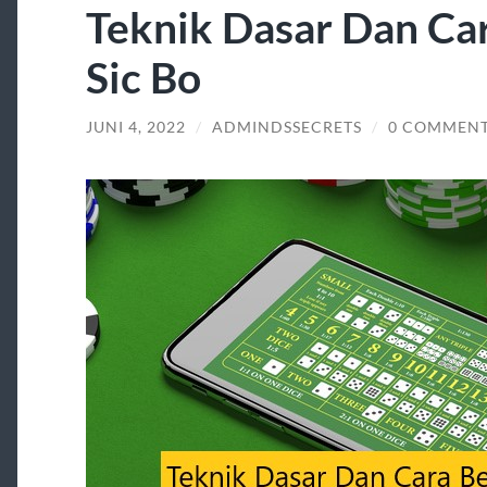
Teknik Dasar Dan Ca
Sic Bo
JUNI 4, 2022
/
ADMINDSSECRETS
/
0 COMMEN