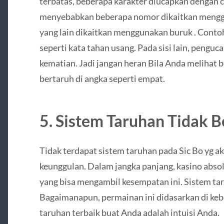
terbatas, beberapa karakter diucapkan dengan ca
menyebabkan beberapa nomor dikaitkan mengg
yang lain dikaitkan menggunakan buruk . Cont
seperti kata tahan usang. Pada sisi lain, peng
kematian. Jadi jangan heran Bila Anda melihat b
bertaruh di angka seperti empat.
5. Sistem Taruhan Tidak B
Tidak terdapat sistem taruhan pada Sic Bo yg 
keunggulan. Dalam jangka panjang, kasino abso
yang bisa mengambil kesempatan ini. Sistem tar
Bagaimanapun, permainan ini didasarkan di ke
taruhan terbaik buat Anda adalah intuisi Anda.