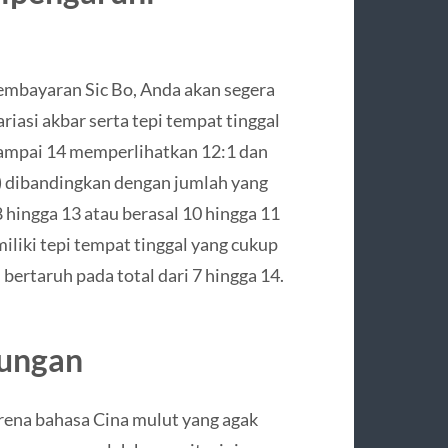
embayaran Sic Bo, Anda akan segera
riasi akbar serta tepi tempat tinggal
 sampai 14 memperlihatkan 12:1 dan
) dibandingkan dengan jumlah yang
 8 hingga 13 atau berasal 10 hingga 11
liki tepi tempat tinggal yang cukup
bertaruh pada total dari 7 hingga 14.
tungan
arena bahasa Cina mulut yang agak