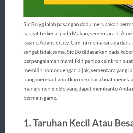
Sic Bo yg ialah pasangan dadu merupakan permai
sangat terkenal pada Makau, sementara di Amer
kasino Atlantic City. Gim ini memakai tiga dad
sangat tidak sama. Sic Bo didasarkan pada keb
berpengalaman memiliki tips tidak sinkron bua
memilih nomor dengan bijak, sementara yang lai
uang mereka. Lanjutkan membaca buat menelaah
manajemen Sic Bo yang dapat membantu And
bermain game.
1. Taruhan Kecil Atau Bes