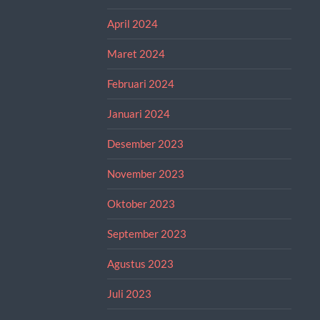
April 2024
Maret 2024
Februari 2024
Januari 2024
Desember 2023
November 2023
Oktober 2023
September 2023
Agustus 2023
Juli 2023