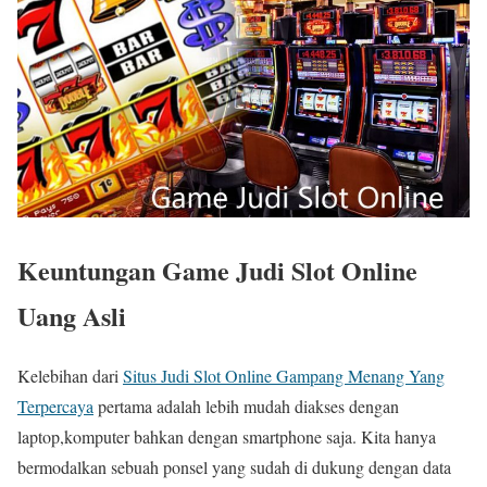
Keuntungan Game Judi Slot Online
Uang Asli
Kelebihan dari
Situs Judi Slot Online Gampang Menang Yang
Terpercaya
pertama adalah lebih mudah diakses dengan
laptop,komputer bahkan dengan smartphone saja. Kita hanya
bermodalkan sebuah ponsel yang sudah di dukung dengan data