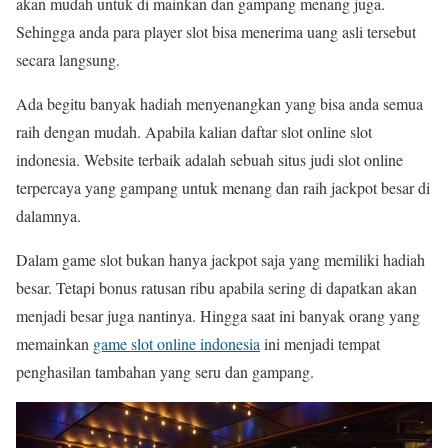
akan mudah untuk di mainkan dan gampang menang juga.
Sehingga anda para player slot bisa menerima uang asli tersebut
secara langsung.
Ada begitu banyak hadiah menyenangkan yang bisa anda semua
raih dengan mudah. Apabila kalian daftar slot online slot
indonesia. Website terbaik adalah sebuah situs judi slot online
terpercaya yang gampang untuk menang dan raih jackpot besar di
dalamnya.
Dalam game slot bukan hanya jackpot saja yang memiliki hadiah
besar. Tetapi bonus ratusan ribu apabila sering di dapatkan akan
menjadi besar juga nantinya. Hingga saat ini banyak orang yang
memainkan
game slot online indonesia
ini menjadi tempat
penghasilan tambahan yang seru dan gampang.