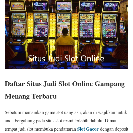
Daftar Situs Judi Slot Online Gampang
Menang Terbaru
Sebelum memainkan game slot uang asli, akan di wajibkan untuk
anda bergabung pada situs slot resmi terlebih dahulu. Dimana
Slot Gacor
tempat judi slot membuka pendaftaran
dengan deposit