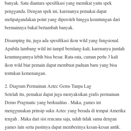
banyak. Satu diantara spesifikasi yang memikat yaitu spek
pengganda. Dengan spek ini, karenanya pemakai dapat
melipatgandakan point yang diperoleh hingga keuntungan dari
bermainnya bakal bertambah banyak.
Disamping itu, juga ada spesifikasi ikon wild yang fungsional.
Apabila lambang wild ini tampil berulang-kali, karenanya jumlah
keuntungannya lebih bisa besar. Rata-rata, cuman perlu 3 kali
ikon wild biar pemain dapat membuat paduan baru yang bisa
tentukan kemenangan.
2. Diagram Permainan Aztec Gems Tanpa Lag
Setelah itu, pemakai dapat juga menyaksikan grafis permainan
Demo Pragmatic yang berkualitas . Maka, games ini
menggunakan prinsip suku Aztec yang berada di tempat Amerika
tengah . Maka dari sisi rencana saja, udah tidak sama dengan
games lain serta pastinya dapat memberinya kesan-kesan antik.