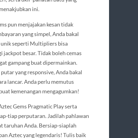
menakjubkan ini.
ms pun menjajakan kesan tidak
mbayaran yang simpel, Anda bakal
unik seperti Multipliers bisa
jackpot besar. Tidak boleh cemas
ngat gampang buat dipermainkan.
 putar yang responsive, Anda bakal
ara lancar. Anda perlu memutus
lah buat kemenangan mengagumkan!
Aztec Gems Pragmatic Play serta
ap-tiap perputaran. Jadilah pahlawan
at taruhan Anda. Bersiap-siaplah
an Aztec yang legendaris! Tulis baik