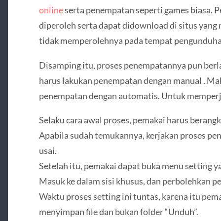
online
serta penempatan seperti games biasa. P
diperoleh serta dapat didownload di situs yan
tidak memperolehnya pada tempat pengunduha
Disamping itu, proses penempatannya pun ber
harus lakukan penempatan dengan manual . Mak
penempatan dengan automatis. Untuk memperjel
Selaku cara awal proses, pemakai harus berangk
Apabila sudah temukannya, kerjakan proses pe
usai.
Setelah itu, pemakai dapat buka menu setting y
Masuk ke dalam sisi khusus, dan perbolehkan p
Waktu proses setting ini tuntas, karena itu pe
menyimpan file dan bukan folder “Unduh”.