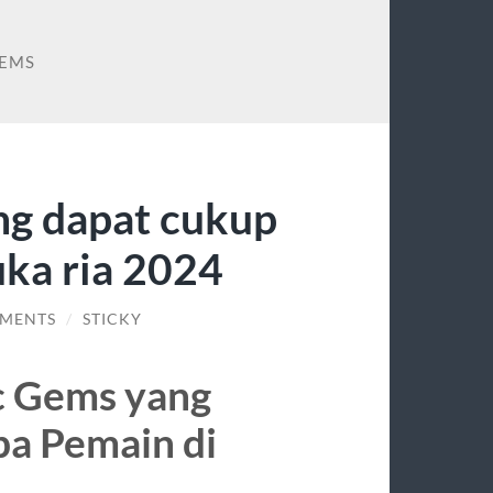
GEMS
ng dapat cukup
ka ria 2024
MENTS
/
STICKY
ec Gems yang
pa Pemain di
!