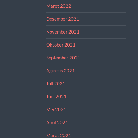
Maret 2022
Desember 2021
November 2021
Oktober 2021
September 2021
Agustus 2021
Juli 2021
Juni 2021
Mei 2021
April 2021
Maret 2021