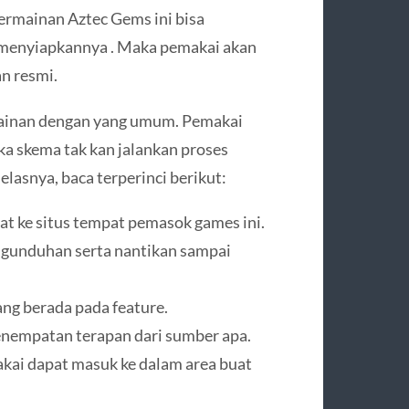
ermainan Aztec Gems ini bisa
g menyiapkannya . Maka pemakai akan
n resmi.
lainan dengan yang umum. Pemakai
a skema tak kan jalankan proses
asnya, baca terperinci berikut:
at ke situs tempat pemasok games ini.
ngunduhan serta nantikan sampai
ang berada pada feature.
enempatan terapan dari sumber apa.
makai dapat masuk ke dalam area buat