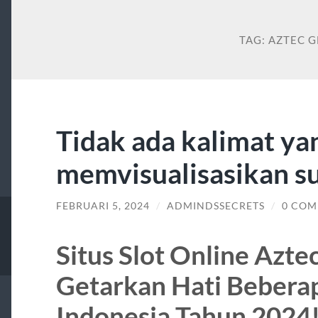
TAG:
AZTEC 
Tidak ada kalimat ya
memvisualisasikan su
FEBRUARI 5, 2024
/
ADMINDSSECRETS
/
0 COM
Situs Slot Online Azt
Getarkan Hati Bebera
Indonesia Tahun 2024