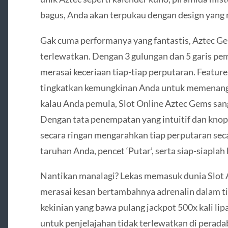
bagus, Anda akan terpukau dengan design yang 
Gak cuma performanya yang fantastis, Aztec Ge
terlewatkan. Dengan 3 gulungan dan 5 garis pe
merasai keceriaan tiap-tiap perputaran. Feature 
tingkatkan kemungkinan Anda untuk memenangi 
kalau Anda pemula, Slot Online Aztec Gems sa
Dengan tata penempatan yang intuitif dan knop
secara ringan mengarahkan tiap perputaran sec
taruhan Anda, pencet ‘Putar’, serta siap-siap
Nantikan manalagi? Lekas memasuk dunia Slot 
merasai kesan bertambahnya adrenalin dalam ti
kekinian yang bawa pulang jackpot 500x kali lip
untuk penjelajahan tidak terlewatkan di peradab