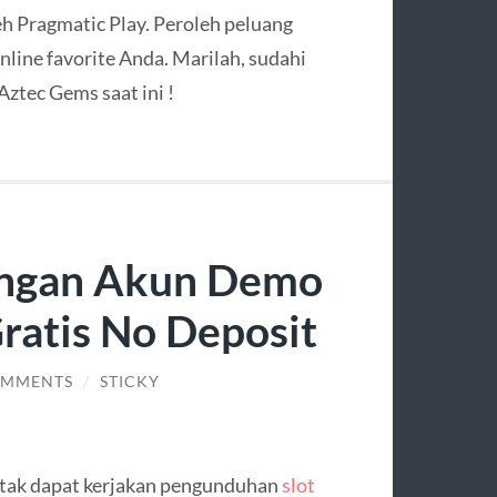
h Pragmatic Play. Peroleh peluang
online favorite Anda. Marilah, sudahi
Aztec Gems saat ini !
engan Akun Demo
Gratis No Deposit
OMMENTS
/
STICKY
 tak dapat kerjakan pengunduhan
slot