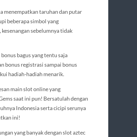
a menempatkan taruhan dan putar
upi beberapa simbol yang
 kesenangan sebelumnya tidak
h bonus bagus yang tentu saja
n bonus registrasi sampai bonus
iakui hadiah-hadiah menarik.
esan main slot online yang
 Gems saat ini pun! Bersatulah dengan
uhnya Indonesia serta cicipi serunya
tkan ini!
ngan yang banyak dengan slot aztec