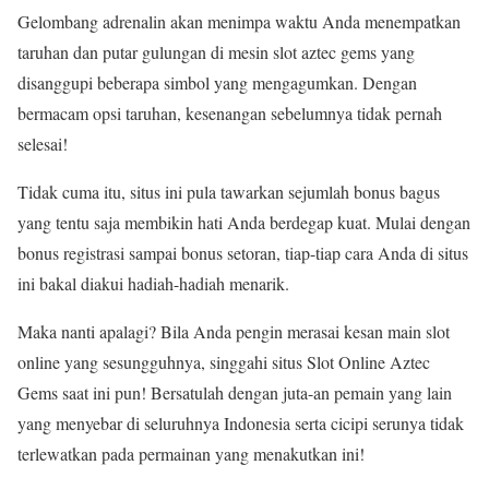
Gelombang adrenalin akan menimpa waktu Anda menempatkan
taruhan dan putar gulungan di mesin slot aztec gems yang
disanggupi beberapa simbol yang mengagumkan. Dengan
bermacam opsi taruhan, kesenangan sebelumnya tidak pernah
selesai!
Tidak cuma itu, situs ini pula tawarkan sejumlah bonus bagus
yang tentu saja membikin hati Anda berdegap kuat. Mulai dengan
bonus registrasi sampai bonus setoran, tiap-tiap cara Anda di situs
ini bakal diakui hadiah-hadiah menarik.
Maka nanti apalagi? Bila Anda pengin merasai kesan main slot
online yang sesungguhnya, singgahi situs Slot Online Aztec
Gems saat ini pun! Bersatulah dengan juta-an pemain yang lain
yang menyebar di seluruhnya Indonesia serta cicipi serunya tidak
terlewatkan pada permainan yang menakutkan ini!