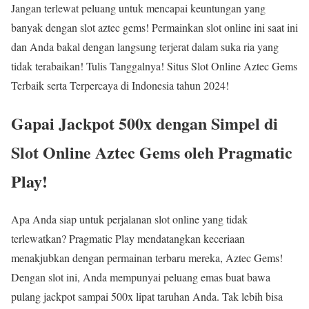
Jangan terlewat peluang untuk mencapai keuntungan yang
banyak dengan slot aztec gems! Permainkan slot online ini saat ini
dan Anda bakal dengan langsung terjerat dalam suka ria yang
tidak terabaikan! Tulis Tanggalnya! Situs Slot Online Aztec Gems
Terbaik serta Terpercaya di Indonesia tahun 2024!
Gapai Jackpot 500x dengan Simpel di
Slot Online Aztec Gems oleh Pragmatic
Play!
Apa Anda siap untuk perjalanan slot online yang tidak
terlewatkan? Pragmatic Play mendatangkan keceriaan
menakjubkan dengan permainan terbaru mereka, Aztec Gems!
Dengan slot ini, Anda mempunyai peluang emas buat bawa
pulang jackpot sampai 500x lipat taruhan Anda. Tak lebih bisa